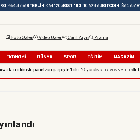
BIST 100
10,628.63
BITCOIN
$64.651
E
URO
₺54,8736
STERLİN
₺64,1203
Foto Galeri
Video Galeri
Canlı Yayın
Arama
EKONOMİ
DÜNYA
SPOR
EĞİTİM
MAGAZİN
idibüsle panelvan çarpıştı: 1 ölü, 10 yaralı
İletişim Ba
23.07.2026 20:08
ayınlandı