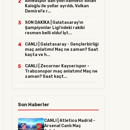
2
Amedspor'dan yılın hamlesi! Sinan
Kaloğlu ile yollar ayrıldı, Volkan
Demirel'e r...
3
SON DAKİKA | Galatasaray'ın
Şampiyonlar Ligi'ndeki rakibi
resmen belli oldu! İşt...
4
CANLI | Galatasaray - Gençlerbirliği
maç anlatımı! Maç ne zaman? Saat
kaçta ve h...
5
CANLI | Zecorner Kayserispor -
Trabzonspor maç anlatımı! Maç ne
zaman? Saat kaçt...
Son Haberler
CANLI | Atletico Madrid -
Arsenal Canlı Maç