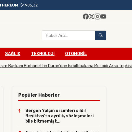
THEREUM
$1.906,32
SAĞLIK
TEKNOLOJİ
OTOMOBİL
şkanı Burhanettin Duran'dan İsrailli bakana Mescidi Aksa tepkisi
23.07.2
Popüler Haberler
1
Sergen Yalçın o isimleri sildi!
Beşiktaş'ta ayrılık, sözleşmeleri
bile bitmemişt...