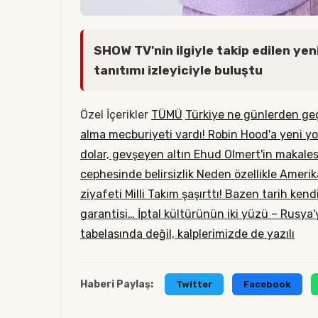
SHOW TV'nin ilgiyle takip edilen yen
tanıtımı izleyiciyle buluştu
Özel İçerikler
TÜMÜ
Türkiye ne günlerden geç
alma mecburiyeti vardı!
Robin Hood'a yeni 
dolar, gevşeyen altın
Ehud Olmert'in makalesi
cephesinde belirsizlik
Neden özellikle Amerik
ziyafeti
Milli Takım şaşırttı!
Bazen tarih kendi
garantisi…
İptal kültürünün iki yüzü – Rusya'y
tabelasında değil, kalplerimizde de yazılı
Haberi Paylaş:
Twitter
Facebook