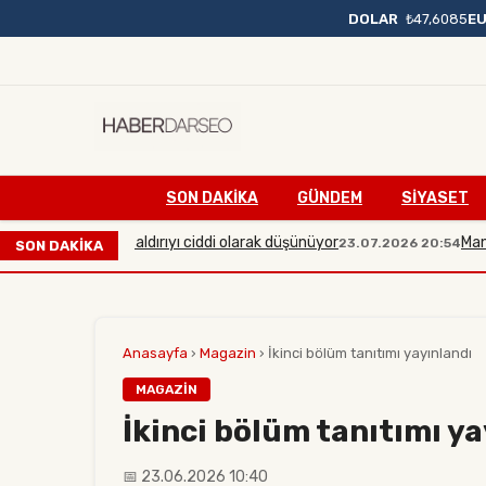
DOLAR
₺47,6085
E
SON DAKIKA
GÜNDEM
SİYASET
ük çaplı bir saldırıyı ciddi olarak düşünüyor
Manisa'da m
23.07.2026 20:54
SON DAKİKA
Anasayfa
›
Magazin
›
İkinci bölüm tanıtımı yayınlandı
MAGAZIN
İkinci bölüm tanıtımı y
📅 23.06.2026 10:40