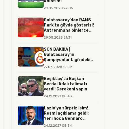
Anlatımı
29.05.2028 22:05
Galatasaray'dan RAMS
Park'ta gövde gösterisi!
Antrenmana binlerce
tara...
29.05.2028 21:31
SON DAKİKA |
Galatasaray'ın
Şampiyonlar Ligi'ndeki
rakibi resmen belli...
27.03.2028 12:09
Beşiktaş'ta Başkan
Serdal Adalı talimatı
verdi! Gerekeni yapın
24.12.2027 08:43
Lazio’ya sürpriz isim!
Resmi açıklama geldi:
Yeni hoca Gennaro
Gattuso...
24.12.2027 08:34