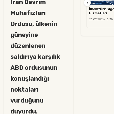
İran Devrim
‹
İlkemtürk Sigo
Muhafızları
Hizmetleri
23.07.2026 18:38
Ordusu, ülkenin
güneyine
düzenlenen
saldırıya karşılık
ABD ordusunun
konuşlandığı
noktaları
vurduğunu
duyurdu.