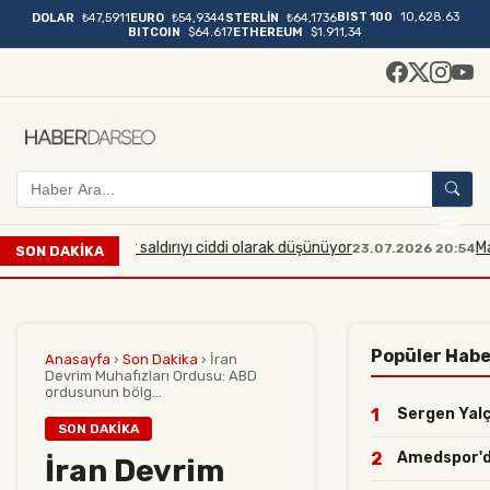
BIST 100
10,628.63
DOLAR
₺47,5911
EURO
₺54,9344
STERLİN
₺64,1736
BITCOIN
$64.617
ETHEREUM
$1.911,34
 çaplı bir saldırıyı ciddi olarak düşünüyor
Manisa'da mid
23.07.2026 20:54
SON DAKİKA
Popüler Habe
Anasayfa
›
Son Dakika
›
İran
Devrim Muhafızları Ordusu: ABD
ordusunun bölg...
1
Sergen Yalçı
SON DAKIKA
2
Amedspor'dan
İran Devrim