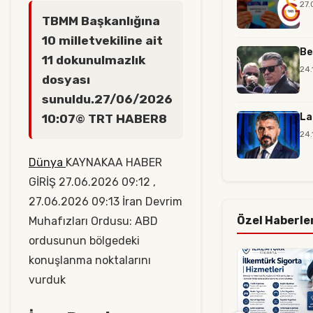
27.
TBMM Başkanlığına
10 milletvekiline ait
Be
11 dokunulmazlık
24.
dosyası
sunuldu.27/06/2026
La
10:07© TRT HABER8
24.
Dünya
KAYNAKAA HABER
GİRİŞ 27.06.2026 09:12 ,
27.06.2026 09:13 İran Devrim
Özel Haberle
Muhafızları Ordusu: ABD
ordusunun bölgedeki
konuşlanma noktalarını
vurduk