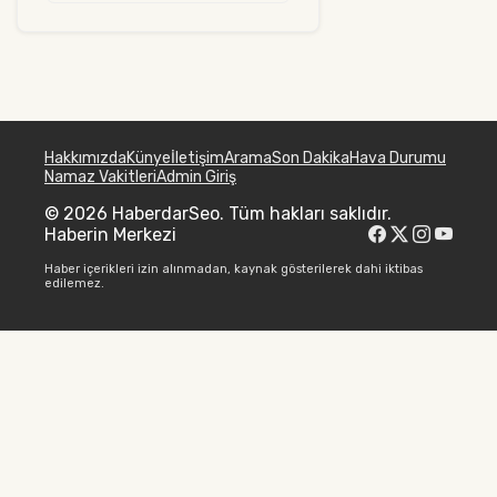
Hakkımızda
Künye
İletişim
Arama
Son Dakika
Hava Durumu
Namaz Vakitleri
Admin Giriş
© 2026 HaberdarSeo. Tüm hakları saklıdır.
Haberin Merkezi
Haber içerikleri izin alınmadan, kaynak gösterilerek dahi iktibas
edilemez.