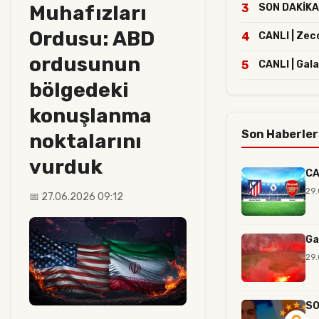
Muhafızları
3
SON DAKİKA |
Ordusu: ABD
4
CANLI | Zec
ordusunun
5
CANLI | Gal
bölgedeki
konuşlanma
Son Haberler
noktalarını
vurduk
CA
29
📅 27.06.2026 09:12
Ga
29.
SO