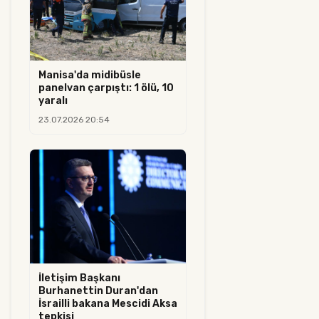
Manisa'da midibüsle
panelvan çarpıştı: 1 ölü, 10
yaralı
23.07.2026 20:54
İletişim Başkanı
Burhanettin Duran'dan
İsrailli bakana Mescidi Aksa
tepkisi