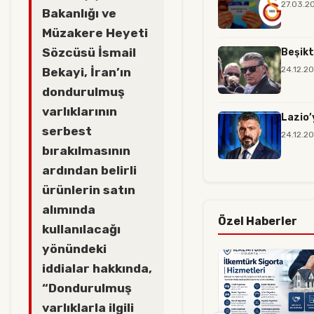
27.03.2
Bakanlığı ve
Müzakere Heyeti
Sözcüsü İsmail
Beşikt
24.12.2
Bekayi, İran’ın
dondurulmuş
varlıklarının
Lazio’
serbest
24.12.2
bırakılmasının
ardından belirli
ürünlerin satın
alımında
Özel Haberler
kullanılacağı
yönündeki
iddialar hakkında,
“Dondurulmuş
varlıklarla ilgili