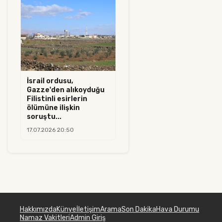
İsrail ordusu,
Gazze'den alıkoyduğu
Filistinli esirlerin
ölümüne ilişkin
soruştu...
17.07.2026 20:50
Hakkımızda
Künye
İletişim
Arama
Son Dakika
Hava Durumu
Namaz Vakitleri
Admin Giriş