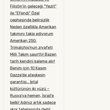
Filistin'in geleceği
"Yezit"
ile "Efendi"
Özel
cephesinde belirsizlik
Neden özellikle Amerikan
takımını takip ediyorum
Amerikan 250:
Trimalchio'nun ziyafeti
Milli Takım şaşırttı!
Bazen
tarih kendini kaleme alır!
Benim için 10 Kasım
Gazze'de ateşkesin
garantisi…
İptal
kültürünün iki yüzü –
Rusya'ya hemen, İsrail'e
belki!
Adınız artık sadece
skor tabelasında değil,