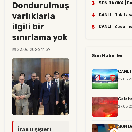
Dondurulmuş
3
SON DAKİKA | Gal
varlıklarla
4
CANLI | Galatas
ilgili bir
5
CANLI | Zecorne
sınırlama yok
📅 23.06.2026 11:59
Son Haberler
CANLI 
29.05.2
Galata
29.05.2
SON DA
İran Dışişleri