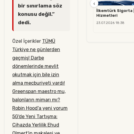
‹
bir sınırlama söz
İlkemtürk Sigorta 
konusu değil.”
Hizmetleri
dedi.
23.07.2026 18:38
Özel İçerikler
TÜMÜ
Türkiye ne günlerden
geçmiş! Darbe
dönemlerinde mevlit
okutmak için bile izin
alma mecburiyeti vardı!
Greenspan maestro mu,
balonların mimarı mı?
Robin Hood'a yeni yorum
5G'de Yeni Tartışma:
Cihazda Yerlilik
Ehud
Olmert'in makalesi ve