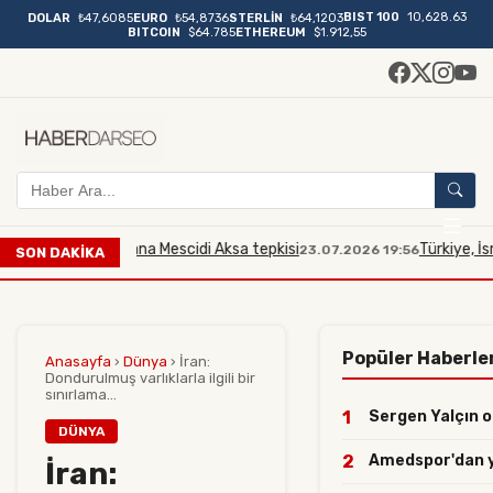
BIST 100
10,628.63
DOLAR
₺47,6085
EURO
₺54,8736
STERLİN
₺64,1203
BITCOIN
$64.785
ETHEREUM
$1.912,55
railli bakana Mescidi Aksa tepkisi
Türkiye, İsrailli Bak
23.07.2026 19:56
SON DAKİKA
Popüler Haberle
Anasayfa
›
Dünya
›
İran:
Dondurulmuş varlıklarla ilgili bir
sınırlama...
1
Sergen Yalçın o 
DÜNYA
2
Amedspor'dan yıl
İran: