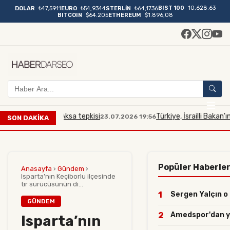
BIST 100
10,628.63
DOLAR
₺47,5911
EURO
₺54,9344
STERLİN
₺64,1736
BITCOIN
$64.205
ETHEREUM
$1.896,08
a Mescidi Aksa tepkisi
Türkiye, İsrailli Bakan'ın Mescid
23.07.2026 19:56
SON DAKİKA
Popüler Haberle
Anasayfa
›
Gündem
›
Isparta’nın Keçiborlu ilçesinde
tır sürücüsünün di...
1
Sergen Yalçın o i
GÜNDEM
2
Amedspor'dan yılı
Isparta’nın