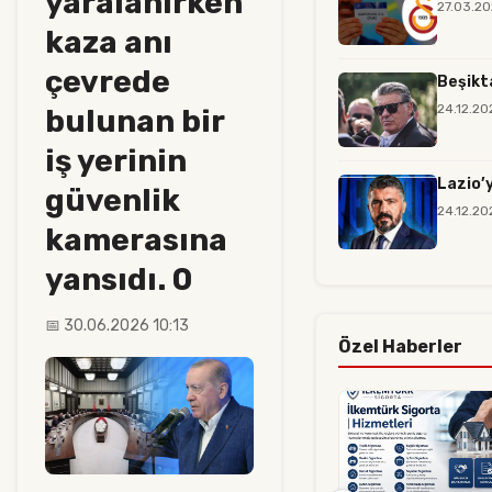
yaralanırken
27.03.20
kaza anı
çevrede
Beşikt
24.12.20
bulunan bir
iş yerinin
Lazio’
güvenlik
24.12.20
kamerasına
yansıdı. 0
📅 30.06.2026 10:13
Özel Haberler