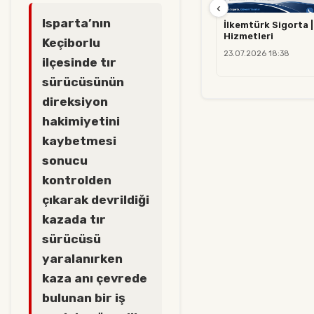
‹
Isparta’nın
İlkemtürk Sigorta |
Hizmetleri
Keçiborlu
23.07.2026 18:38
ilçesinde tır
sürücüsünün
direksiyon
hakimiyetini
kaybetmesi
sonucu
kontrolden
çıkarak devrildiği
kazada tır
sürücüsü
yaralanırken
kaza anı çevrede
bulunan bir iş