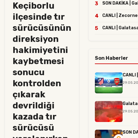
Keçiborlu
3
SON DAKİKA | Gal
ilçesinde tır
4
CANLI | Zecorne
sürücüsünün
5
CANLI | Galatasa
direksiyon
hakimiyetini
Son Haberler
kaybetmesi
sonucu
CANLI |
kontrolden
29.05.2
çıkarak
devrildiği
Galata
29.05.20
kazada tır
sürücüsü
SON DAK