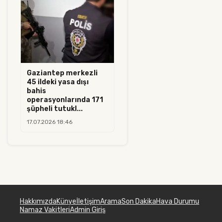
Gaziantep merkezli
45 ildeki yasa dışı
bahis
operasyonlarında 171
şüpheli tutukl...
17.07.2026 18:46
Hakkımızda
Künye
İletişim
Arama
Son Dakika
Hava Durumu
Namaz Vakitleri
Admin Giriş