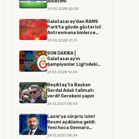
Anlatımı
29.05.2028 22:05
Galatasaray'dan RAMS
Park'ta gövde gösterisi!
Antrenmana binlerce
tara...
29.05.2028 21:31
SON DAKİKA |
Galatasaray'ın
Şampiyonlar Ligi'ndeki
rakibi resmen belli...
27.03.2028 12:09
Beşiktaş'ta Başkan
Serdal Adalı talimatı
verdi! Gerekeni yapın
24.12.2027 08:43
Lazio’ya sürpriz isim!
Resmi açıklama geldi:
Yeni hoca Gennaro
Gattuso...
24.12.2027 08:34