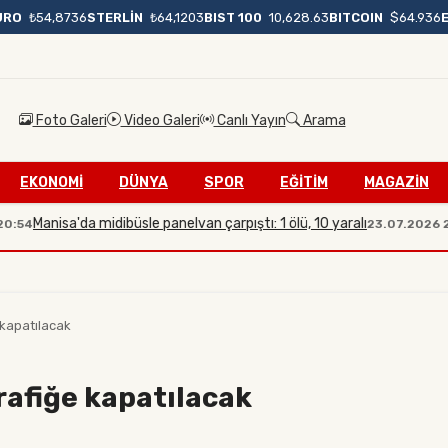
BIST 100
10,628.63
BITCOIN
$64.936
URO
₺54,8736
STERLİN
₺64,1203
Foto Galeri
Video Galeri
Canlı Yayın
Arama
EKONOMİ
DÜNYA
SPOR
EĞİTİM
MAGAZİN
Manisa'da midibüsle panelvan çarpıştı: 1 ölü, 10 yaralı
23.07.2026 20:08
 kapatılacak
trafiğe kapatılacak