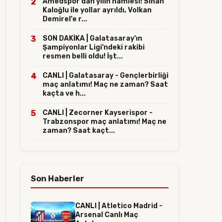
2
Amedspor'dan yılın hamlesi! Sinan
Kaloğlu ile yollar ayrıldı, Volkan
Demirel'e r...
3
SON DAKİKA | Galatasaray'ın
Şampiyonlar Ligi'ndeki rakibi
resmen belli oldu! İşt...
4
CANLI | Galatasaray - Gençlerbirliği
maç anlatımı! Maç ne zaman? Saat
kaçta ve h...
5
CANLI | Zecorner Kayserispor -
Trabzonspor maç anlatımı! Maç ne
zaman? Saat kaçt...
Son Haberler
CANLI | Atletico Madrid -
Arsenal Canlı Maç