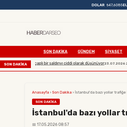
DOLAR
₺47,6085
E
SON DAKIKA
GÜNDEM
SİYASET
a karşı büyük çaplı bir saldırıyı ciddi olarak düşünüyor
23.07.2026 20:54
SON DAKİKA
Anasayfa
›
Son Dakika
›
İstanbul'da bazı yollar trafiğe
SON DAKIKA
İstanbul'da bazı yollar 
📅 17.05.2026 08:57