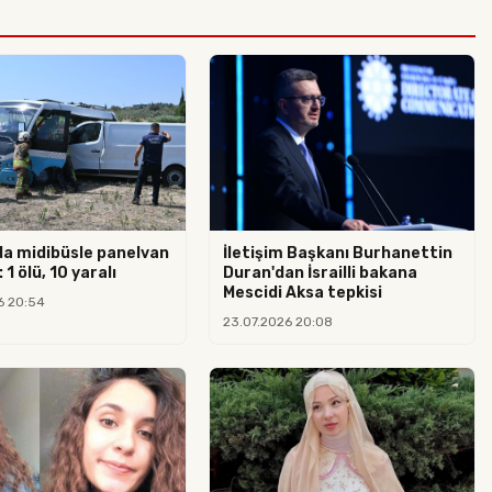
da midibüsle panelvan
İletişim Başkanı Burhanettin
 1 ölü, 10 yaralı
Duran'dan İsrailli bakana
Mescidi Aksa tepkisi
6 20:54
23.07.2026 20:08