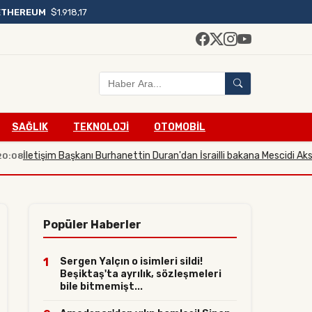
ETHEREUM
$1.918,17
SAĞLIK
TEKNOLOJİ
OTOMOBİL
İletişim Başkanı Burhanettin Duran'dan İsrailli bakana Mescidi Aksa tepk
Popüler Haberler
1
Sergen Yalçın o isimleri sildi!
Beşiktaş'ta ayrılık, sözleşmeleri
bile bitmemişt...