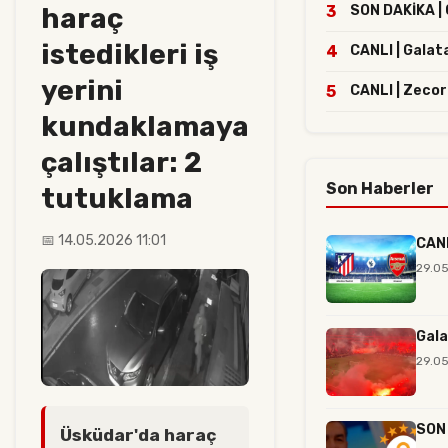
haraç
3
SON DAKİKA | G
istedikleri iş
4
CANLI | Galat
yerini
5
CANLI | Zecor
kundaklamaya
çalıştılar: 2
Son Haberler
tutuklama
📅 14.05.2026 11:01
CANL
29.05
Gala
29.05
SON 
Üsküdar'da haraç