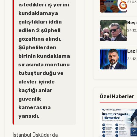
27.03
istedikleri iş yerini
kundaklamaya
çalıştıkları iddia
Beşi
edilen 2 şüpheli
24.12
gözaltına alındı.
Şüphelilerden
Lazi
birinin kundaklama
24.12
sırasında montunu
tutuşturduğu ve
alevler içinde
kaçtığı anlar
Özel Haberler
güvenlik
kamerasına
yansıdı.
İstanbul Üsküdar'da