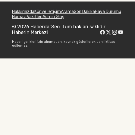
Hakkımızda
Künye
İletişim
Arama
Son Dakika
Hava Durumu
Namaz Vakitleri
Admin Giriş
© 2026 HaberdarSeo. Tüm hakları saklıdır.
Haberin Merkezi
Haber içerikleri izin alınmadan, kaynak gösterilerek dahi iktibas
edilemez.