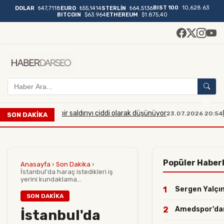
BIST 100
10,628.63
DOLAR
₺47,7118
EURO
₺55,1414
STERLİN
₺64,5136
BITCOIN
$63.964
ETHEREUM
$1.875,40
ük çaplı bir saldırıyı ciddi olarak düşünüyor
Manisa'da m
23.07.2026 20:54
SON DAKİKA
Popüler Haber
Anasayfa
›
Son Dakika
›
İstanbul'da haraç istedikleri iş
yerini kundaklama...
1
Sergen Yalçın 
SON DAKIKA
2
Amedspor'dan y
İstanbul'da