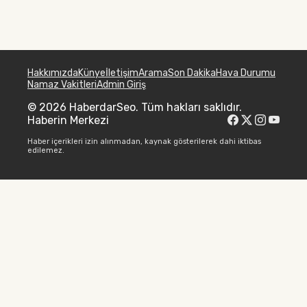
Hakkımızda
Künye
İletişim
Arama
Son Dakika
Hava Durumu
Namaz Vakitleri
Admin Giriş
© 2026 HaberdarSeo. Tüm hakları saklıdır.
Haberin Merkezi
Haber içerikleri izin alınmadan, kaynak gösterilerek dahi iktibas
edilemez.