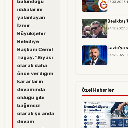
bulunduğu
27.03.2028 
iddialarını
yalanlayan
Beşiktaş'
İzmir
24.12.2027 
Büyükşehir
Belediye
Lazio’ya 
Başkanı Cemil
24.12.2027 
Tugay, "Siyasi
olarak daha
önce verdiğim
kararların
devamında
Özel Haberler
olduğu gibi
bağımsız
olarak şu anda
devam