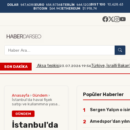
BIST 100
10,628.63
DOLAR
₺47,6085
EURO
₺54,8736
STERLİN
₺64,1203
BITCOIN
$64.943
ETHEREUM
$1.918,74
ana Mescidi Aksa tepkisi
Türkiye, İsrailli Bakan'ın Mesc
23.07.2026 19:56
SON DAKİKA
Popüler Haberler
Anasayfa
›
Gündem
›
İstanbul'da havai fişek
satışı ve kullanımına yasa...
1
Sergen Yalçın o isim
GÜNDEM
2
Amedspor'dan yılın h
İstanbul'da