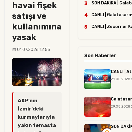
havai fişek
3
SON DAKİKA | Galata
satışı ve
4
CANLI | Galatasaray
kullanımına
5
CANLI | Zecorner K
yasak
📅 01.07.2026 12:55
Son Haberler
CANLI | At
29.05.2028 
Galatasar
AKP'nin
29.05.2028 
İzmir'deki
kurmaylarıyla
yakın temasta
SON DAKİKA