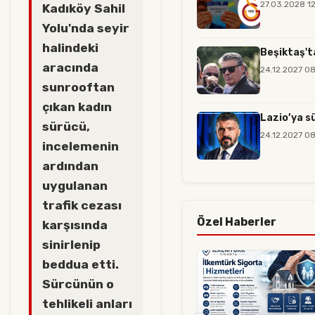
27.03.2028 1
Kadıköy Sahil
Yolu'nda seyir
halindeki
Beşiktaş't
aracında
24.12.2027 0
sunrooftan
çıkan kadın
Lazio’ya s
sürücü,
24.12.2027 0
incelemenin
ardından
uygulanan
trafik cezası
Özel Haberler
karşısında
sinirlenip
beddua etti.
Sürcünün o
tehlikeli anları