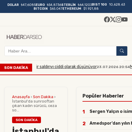
BIST 100
10,628.63
DOLAR
₺47,6085
EURO
₺54,8736
STERLİN
₺64,1203
BITCOIN
$65.047
ETHEREUM
$1.921,88
ük çaplı bir saldırıyı ciddi olarak düşünüyor
Manisa'da m
23.07.2026 20:54
SON DAKİKA
Popüler Haberler
Anasayfa
›
Son Dakika
›
İstanbul'da sunrooftan
çıkan kadın sürücü, ceza
so...
1
Sergen Yalçın o isiml
SON DAKIKA
2
Amedspor'dan yılın ha
İstanbul'da