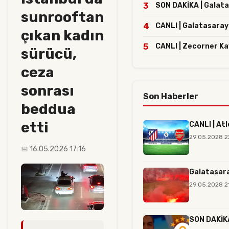
3
SON DAKİKA | Galatas
sunrooftan
4
CANLI | Galatasaray
çıkan kadın
5
CANLI | Zecorner Ka
sürücü,
ceza
sonrası
Son Haberler
beddua
etti
CANLI | At
29.05.2028 2
📅 16.05.2026 17:16
Galatasara
29.05.2028 2
SON DAKİKA 