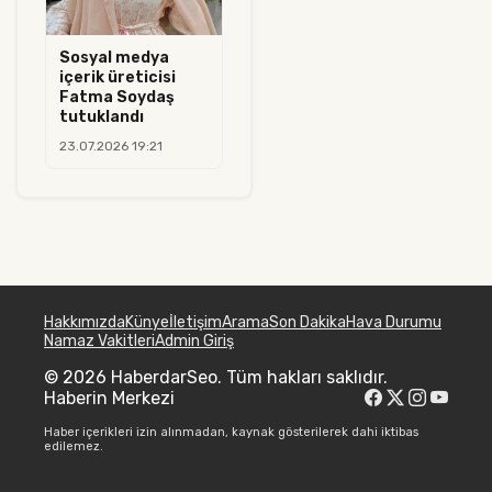
Sosyal medya
içerik üreticisi
Fatma Soydaş
tutuklandı
23.07.2026 19:21
Hakkımızda
Künye
İletişim
Arama
Son Dakika
Hava Durumu
Namaz Vakitleri
Admin Giriş
© 2026 HaberdarSeo. Tüm hakları saklıdır.
Haberin Merkezi
Haber içerikleri izin alınmadan, kaynak gösterilerek dahi iktibas
edilemez.