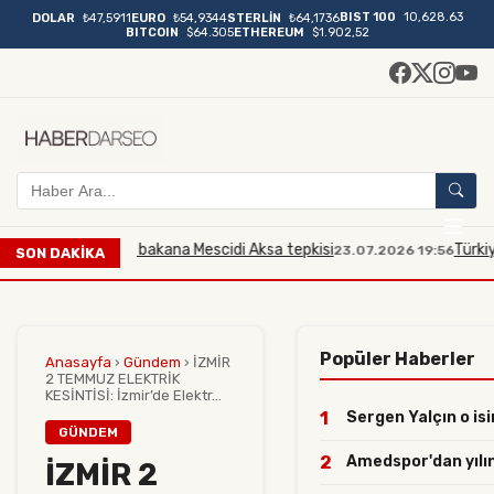
BIST 100
10,628.63
DOLAR
₺47,5911
EURO
₺54,9344
STERLİN
₺64,1736
BITCOIN
$64.305
ETHEREUM
$1.902,52
'dan İsrailli bakana Mescidi Aksa tepkisi
Türkiye, İsrai
23.07.2026 19:56
SON DAKİKA
Popüler Haberler
Anasayfa
›
Gündem
›
İZMİR
2 TEMMUZ ELEKTRİK
KESİNTİSİ: İzmir’de Elektr...
1
Sergen Yalçın o isi
GÜNDEM
2
Amedspor'dan yılın 
İZMİR 2