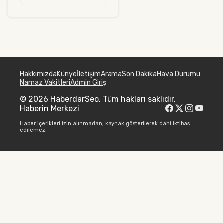
Hakkımızda
Künye
İletişim
Arama
Son Dakika
Hava Durumu
Namaz Vakitleri
Admin Giriş
© 2026 HaberdarSeo. Tüm hakları saklıdır.
Haberin Merkezi
Haber içerikleri izin alınmadan, kaynak gösterilerek dahi iktibas
edilemez.