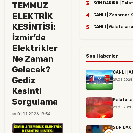
TEMMUZ
3
SON DAKİKA | Galata
ELEKTRİK
4
CANLI | Zecorner 
KESİNTİSİ:
5
CANLI | Galatasara
İzmir’de
Elektrikler
Son Haberler
Ne Zaman
Gelecek?
CANLI | A
Gediz
29.05.2028
Kesinti
Sorgulama
Galatasar
29.05.2028 
📅 01.07.2026 18:54
SON DAKİK