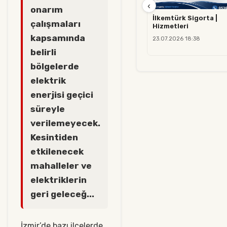
‹
onarım
İlkemtürk Sigorta |
çalışmaları
Hizmetleri
kapsamında
23.07.2026 18:38
belirli
bölgelerde
elektrik
enerjisi geçici
süreyle
verilemeyecek.
Kesintiden
etkilenecek
mahalleler ve
elektriklerin
geri geleceğ...
İzmir’de bazı ilçelerde