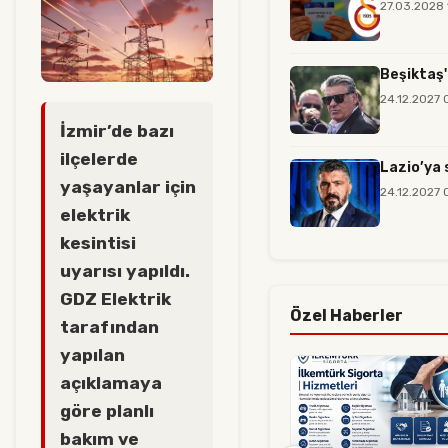
27.03.2028 
Beşiktaş'
24.12.2027 
İzmir’de bazı
ilçelerde
Lazio’ya 
yaşayanlar için
24.12.2027 
elektrik
kesintisi
uyarısı yapıldı.
GDZ Elektrik
Özel Haberler
tarafından
yapılan
açıklamaya
göre planlı
bakım ve