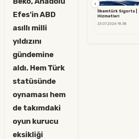
Beko, Anadolu
‹
İlkemtürk Sigorta |
Efes'in ABD
Hizmetleri
23.07.2026 18:38
asıllı milli
yıldızını
gündemine
aldı. Hem Türk
statüsünde
oynaması hem
de takımdaki
oyun kurucu
eksikliği