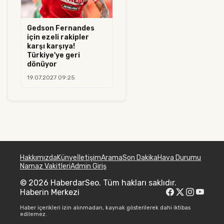
Gedson Fernandes
için ezeli rakipler
karşı karşıya!
Türkiye'ye geri
dönüyor
19.07.2027 09:25
Hakkımızda
Künye
İletişim
Arama
Son Dakika
Hava Durumu
Namaz Vakitleri
Admin Giriş
© 2026 HaberdarSeo. Tüm hakları saklıdır.
Haberin Merkezi
Haber içerikleri izin alınmadan, kaynak gösterilerek dahi iktibas
edilemez.