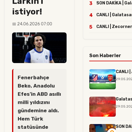
Larkin'i
3
SON DAKİKA | Gala
istiyor!
4
CANLI | Galatasa
📅 24.06.2026 07:00
5
CANLI | Zecorner
Son Haberler
CANLI |
Fenerbahçe
29.05.20
Beko, Anadolu
Efes'in ABD asıllı
Galatas
milli yıldızını
29.05.202
gündemine aldı.
Hem Türk
SON DAK
statüsünde