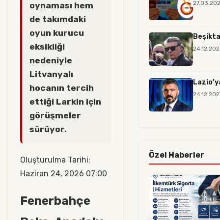
27.03.20
oynaması hem
de takımdaki
oyun kurucu
Beşikta
eksikliği
24.12.20
nedeniyle
Litvanyalı
Lazio’y
hocanın tercih
24.12.20
ettiği Larkin için
görüşmeler
sürüyor.
Özel Haberler
Oluşturulma Tarihi:
Haziran 24, 2026 07:00
Fenerbahçe