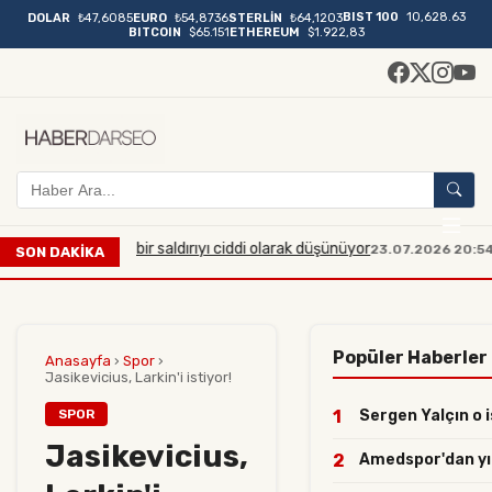
BIST 100
10,628.63
DOLAR
₺47,6085
EURO
₺54,8736
STERLİN
₺64,1203
BITCOIN
$65.151
ETHEREUM
$1.922,83
üyük çaplı bir saldırıyı ciddi olarak düşünüyor
Manisa'da
23.07.2026 20:54
SON DAKİKA
Popüler Haberler
Anasayfa
›
Spor
›
Jasikevicius, Larkin'i istiyor!
SPOR
1
Sergen Yalçın o i
Jasikevicius,
2
Amedspor'dan yılı