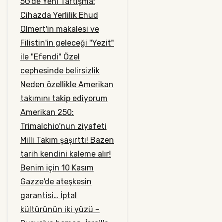
5G'de Yeni Tartışma:
Cihazda Yerlilik
Ehud
Olmert'in makalesi ve
Filistin'in geleceği
"Yezit"
ile "Efendi"
Özel
cephesinde belirsizlik
Neden özellikle Amerikan
takımını takip ediyorum
Amerikan 250:
Trimalchio'nun ziyafeti
Milli Takım şaşırttı!
Bazen
tarih kendini kaleme alır!
Benim için 10 Kasım
Gazze'de ateşkesin
garantisi…
İptal
kültürünün iki yüzü –