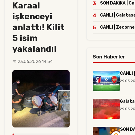
Karaal
3
SON DAKİKA | Gal
işkenceyi
4
CANLI | Galatasa
anlattı! Kilit
5
CANLI | Zecorne
5 isim
yakalandı!
Son Haberler
📅 23.06.2026 14:54
CANLI |
29.05.2
Galata
29.05.20
SON DAK