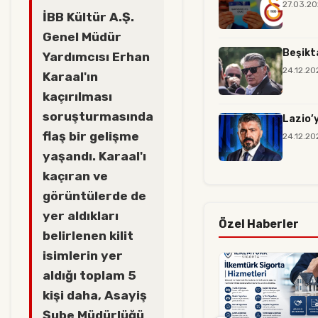
27.03.20
İBB Kültür A.Ş.
Genel Müdür
Beşikt
Yardımcısı Erhan
24.12.20
Karaal'ın
kaçırılması
soruşturmasında
Lazio’
flaş bir gelişme
24.12.20
yaşandı. Karaal'ı
kaçıran ve
görüntülerde de
yer aldıkları
Özel Haberler
belirlenen kilit
isimlerin yer
aldığı toplam 5
kişi daha, Asayiş
Şube Müdürlüğü