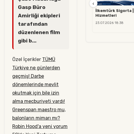
‹
Gasp Büro
İlkemtürk Sigorta |
Amirliği ekipleri
Hizmetleri
tarafından
23.07.2026 18:38
düzenlenen film
gibi b...
Özel İçerikler
TÜMÜ
Türkiye ne günlerden
geçmiş! Darbe
dönemlerinde mevlit
okutmak için bile izin
alma mecburiyeti vardı!
Greenspan maestro mu,
balonların mimarı mı?
Robin Hood'a yeni yorum