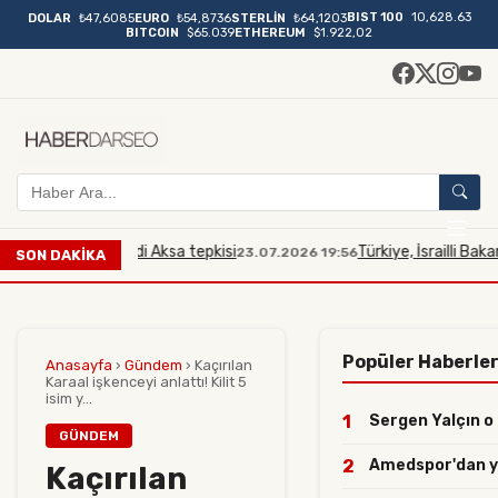
BIST 100
10,628.63
DOLAR
₺47,6085
EURO
₺54,8736
STERLİN
₺64,1203
BITCOIN
$65.039
ETHEREUM
$1.922,02
na Mescidi Aksa tepkisi
Türkiye, İsrailli Bakan'ın Mesci
23.07.2026 19:56
SON DAKİKA
Popüler Haberle
Anasayfa
›
Gündem
›
Kaçırılan
Karaal işkenceyi anlattı! Kilit 5
isim y...
1
Sergen Yalçın o i
GÜNDEM
2
Amedspor'dan yılı
Kaçırılan