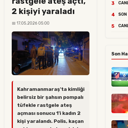
rastgele ateş açtı,
3
CANL
2 kişiyi yaraladı
4
SON 
📅 17.05.2026 05:00
5
CANL
Son Ha
Kahramanmaraş'ta kimliği
belirsiz bir şahsın pompalı
tüfekle rastgele ateş
açması sonucu 1'i kadın 2
kişi yaralandı. Polis, kaçan