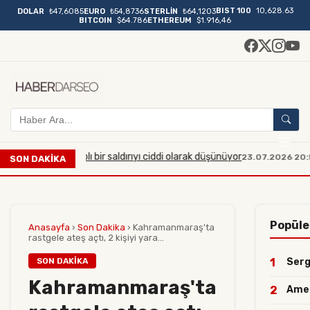
BIST 100
10,628.63
DOLAR
₺47,6085
EURO
₺54,8736
STERLİN
₺64,1203
BITCOIN
$64.786
ETHEREUM
$1.916,46
büyük çaplı bir saldırıyı ciddi olarak düşünüyor
Manisa'd
23.07.2026 20:54
SON DAKİKA
Popüle
Anasayfa
›
Son Dakika
›
Kahramanmaraş'ta
rastgele ateş açtı, 2 kişiyi yara...
SON DAKIKA
1
Serge
Kahramanmaraş'ta
2
Ameds