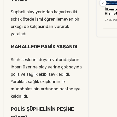
‹
İlkemt
Şüpheli olay yerinden kaçarken iki
Hizmet
sokak ötede ismi öğrenilemeyen bir
23.07.20
erkeği de kalçasından vurarak
yaraladı.
MAHALLEDE PANİK YAŞANDI
Silah seslerini duyan vatandaşların
ihbarı üzerine olay yerine çok sayıda
polis ve sağlık ekibi sevk edildi.
Yaralılar, sağlık ekiplerinin ilk
müdahalesinin ardından hastaneye
kaldırıldı.
POLİS ŞÜPHELİNİN PEŞİNE