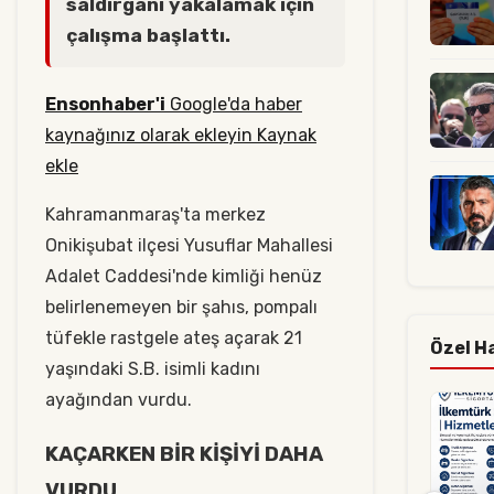
saldırganı yakalamak için
çalışma başlattı.
Ensonhaber'i
Google'da haber
kaynağınız olarak ekleyin Kaynak
ekle
Kahramanmaraş'ta merkez
Onikişubat ilçesi Yusuflar Mahallesi
Adalet Caddesi'nde kimliği henüz
belirlenemeyen bir şahıs, pompalı
tüfekle rastgele ateş açarak 21
Özel H
yaşındaki S.B. isimli kadını
ayağından vurdu.
KAÇARKEN BİR KİŞİYİ DAHA
VURDU