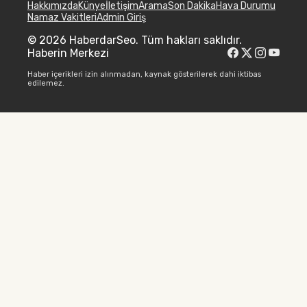
Hakkımızda
Künye
İletişim
Arama
Son Dakika
Hava Durumu
Namaz Vakitleri
Admin Giriş
© 2026 HaberdarSeo. Tüm hakları saklıdır.
Haberin Merkezi
Haber içerikleri izin alınmadan, kaynak gösterilerek dahi iktibas
edilemez.