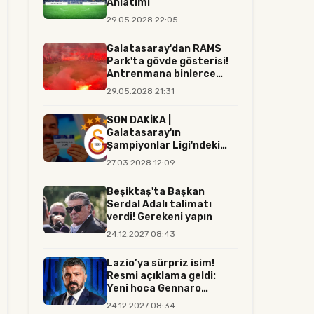
Anlatımı
29.05.2028 22:05
Galatasaray'dan RAMS
Park'ta gövde gösterisi!
Antrenmana binlerce
tara...
29.05.2028 21:31
SON DAKİKA |
Galatasaray'ın
Şampiyonlar Ligi'ndeki
rakibi resmen belli...
27.03.2028 12:09
Beşiktaş'ta Başkan
Serdal Adalı talimatı
verdi! Gerekeni yapın
24.12.2027 08:43
Lazio’ya sürpriz isim!
Resmi açıklama geldi:
Yeni hoca Gennaro
Gattuso...
24.12.2027 08:34