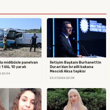
da midibüsle panelvan
İletişim Başkanı Burhanettin
 1 ölü, 10 yaralı
Duran'dan İsrailli bakana
Mescidi Aksa tepkisi
6 20:54
23.07.2026 20:08