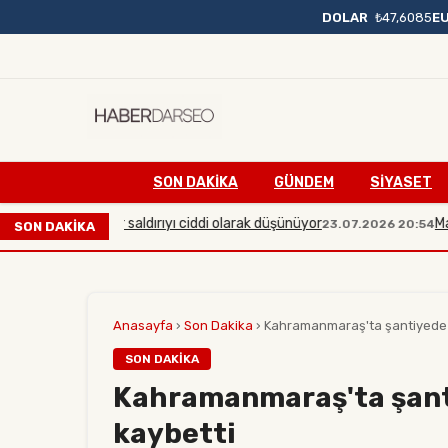
DOLAR
₺47,6085
E
SON DAKIKA
GÜNDEM
SİYASET
yük çaplı bir saldırıyı ciddi olarak düşünüyor
Manisa'da 
23.07.2026 20:54
SON DAKİKA
Anasayfa
›
Son Dakika
›
Kahramanmaraş'ta şantiyede yan
SON DAKIKA
Kahramanmaraş'ta şanti
kaybetti