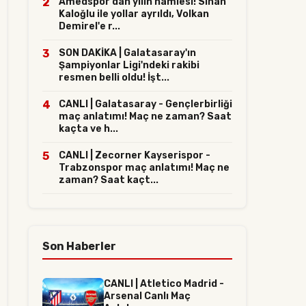
2
Amedspor'dan yılın hamlesi! Sinan
Kaloğlu ile yollar ayrıldı, Volkan
Demirel'e r...
3
SON DAKİKA | Galatasaray'ın
Şampiyonlar Ligi'ndeki rakibi
resmen belli oldu! İşt...
4
CANLI | Galatasaray - Gençlerbirliği
maç anlatımı! Maç ne zaman? Saat
kaçta ve h...
5
CANLI | Zecorner Kayserispor -
Trabzonspor maç anlatımı! Maç ne
zaman? Saat kaçt...
Son Haberler
CANLI | Atletico Madrid -
Arsenal Canlı Maç