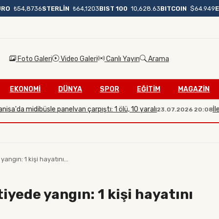
BIST 100
10,628.63
BITCOIN
$64.949
URO
₺54,8736
STERLİN
₺64,1203
Foto Galeri
Video Galeri
Canlı Yayın
Arama
EKONOMİ
DÜNYA
SPOR
EĞİTİM
MAGAZİN
midibüsle panelvan çarpıştı: 1 ölü, 10 yaralı
İletişim B
23.07.2026 20:08
gın: 1 kişi hayatını...
yede yangın: 1 kişi hayatını