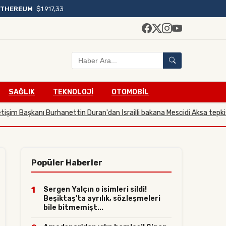
ETHEREUM
$1.917,33
SAĞLIK
TEKNOLOJİ
OTOMOBİL
aşkanı Burhanettin Duran'dan İsrailli bakana Mescidi Aksa tepkisi
23.07.
Popüler Haberler
1
Sergen Yalçın o isimleri sildi!
Beşiktaş'ta ayrılık, sözleşmeleri
bile bitmemişt...