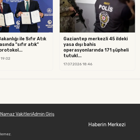
Bakanlığı ile Sıfır Atık
Gaziantep merkezli 45 ildeki
asında "sıfır atık"
yasa dışı bahis
 protokol...
operasyonlarında 171 şüpheli
tutukl...
 19:02
17.07.2026 18:46
u
Namaz Vakitleri
Admin Giriş
Haberin Merkezi
ilemez.