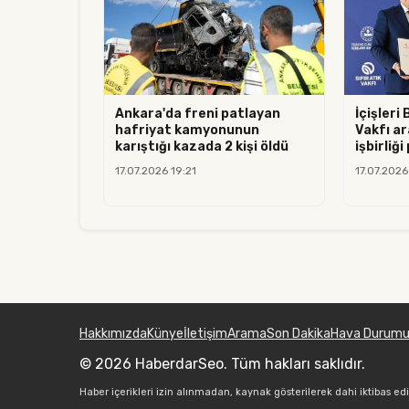
Ankara'da freni patlayan
İçişleri 
hafriyat kamyonunun
Vakfı ar
karıştığı kazada 2 kişi öldü
işbirliği
17.07.2026 19:21
17.07.2026
Hakkımızda
Künye
İletişim
Arama
Son Dakika
Hava Durum
© 2026 HaberdarSeo. Tüm hakları saklıdır.
Haber içerikleri izin alınmadan, kaynak gösterilerek dahi iktibas ed