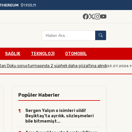
THEREUM
$1.905,11
SAĞLIK
TEKNOLOJİ
OTOMOBİL
ku soruşturmasında 2 şüpheli daha gözaltına alındı
Sos
23.07.2026 19:21
Popüler Haberler
1
Sergen Yalçın o isimleri sildi!
Beşiktaş'ta ayrılık, sözleşmeleri
bile bitmemişt...