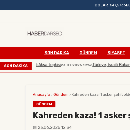
DOLAR
₺47,5736
E
SON DAKIKA
GÜNDEM
SİYASET
bakana Mescidi Aksa tepkisi
Türkiye, İsrailli Bakan'ın M
23.07.2026 19:56
SON DAKİKA
Anasayfa
›
Gündem
›
Kahreden kaza! 1 asker şehit old
GÜNDEM
Kahreden kaza! 1 asker 
📅 23.06.2026 12:34