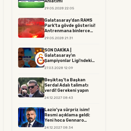
Anlatımı
29.05.2028 22:05
Galatasaray'dan RAMS
Park'ta gövde gösterisi!
Antrenmana binlerce
tara...
29.05.2028 21:31
SON DAKİKA |
Galatasaray'ın
Şampiyonlar Ligi'ndeki
rakibi resmen belli...
27.03.2028 12:09
Beşiktaş'ta Başkan
Serdal Adalı talimatı
verdi! Gerekeni yapın
24.12.2027 08:43
Lazio’ya sürpriz isim!
Resmi açıklama geldi:
Yeni hoca Gennaro
Gattuso...
24.12.2027 08:34