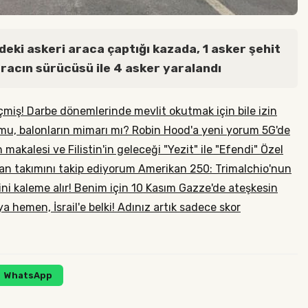
ndeki askeri araca çaptığı kazada, 1 asker şehit
aracın sürücüsü ile 4 asker yaralandı
miş! Darbe dönemlerinde mevlit okutmak için bile izin
u, balonların mimarı mı?
Robin Hood'a yeni yorum
5G'de
 makalesi ve Filistin'in geleceği
"Yezit" ile "Efendi"
Özel
an takımını takip ediyorum
Amerikan 250: Trimalchio'nun
ni kaleme alır!
Benim için 10 Kasım
Gazze'de ateşkesin
a hemen, İsrail'e belki!
Adınız artık sadece skor
WhatsApp