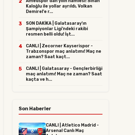
2
Amedspor'dan yılın hamlesi! Sinan
Kaloğlu ile yollar ayrıldı, Volkan
Demirel'e r...
3
SON DAKİKA | Galatasaray'ın
Şampiyonlar Ligi'ndeki rakibi
resmen belli oldu! İşt...
4
CANLI | Zecorner Kayserispor -
Trabzonspor maç anlatımı! Maç ne
zaman? Saat kaçt...
5
CANLI | Galatasaray - Gençlerbirliği
maç anlatımı! Maç ne zaman? Saat
kaçta ve h...
Son Haberler
CANLI | Atletico Madrid -
Arsenal Canlı Maç