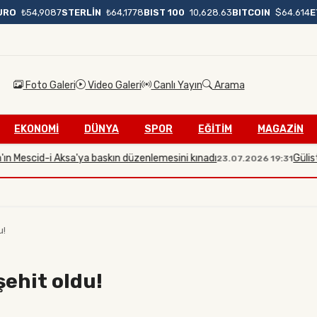
BIST 100
10,628.63
BITCOIN
$64.614
E
URO
₺54,9087
STERLİN
₺64,1778
Foto Galeri
Video Galeri
Canlı Yayın
Arama
EKONOMİ
DÜNYA
SPOR
EĞİTİM
MAGAZİN
escid-i Aksa'ya baskın düzenlemesini kınadı
Gülistan Do
23.07.2026 19:31
u!
şehit oldu!