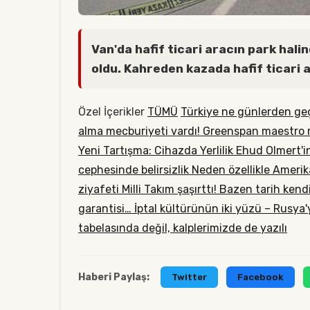
Van'da hafif ticari aracın park hali
oldu. Kahreden kazada hafif ticari 
Özel İçerikler
TÜMÜ
Türkiye ne günlerden geç
alma mecburiyeti vardı!
Greenspan maestro m
Yeni Tartışma: Cihazda Yerlilik
Ehud Olmert'in
cephesinde belirsizlik
Neden özellikle Amerik
ziyafeti
Milli Takım şaşırttı!
Bazen tarih kendi
garantisi…
İptal kültürünün iki yüzü – Rusya'y
tabelasında değil, kalplerimizde de yazılı
Haberi Paylaş:
Twitter
Facebook