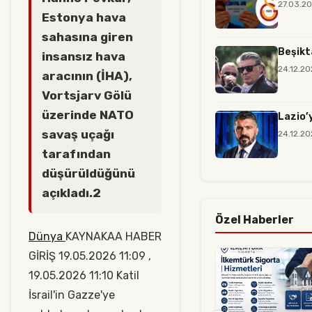
27.03.20
Estonya hava
sahasına giren
Beşikt
insansız hava
24.12.20
aracının (İHA),
Vortsjarv Gölü
üzerinde NATO
Lazio’
savaş uçağı
24.12.20
tarafından
düşürüldüğünü
açıkladı.2
Özel Haberler
Dünya
KAYNAKAA HABER
GİRİŞ 19.05.2026 11:09 ,
19.05.2026 11:10 Katil
İsrail'in Gazze'ye