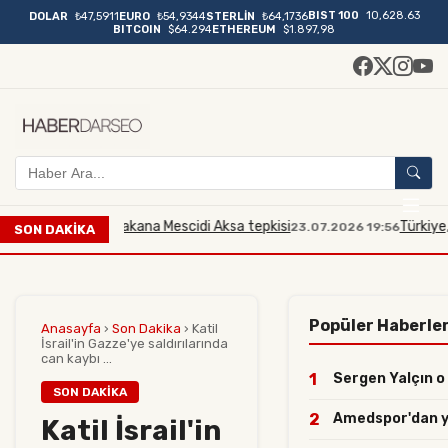
BIST 100
10,628.63
DOLAR
₺47,5911
EURO
₺54,9344
STERLİN
₺64,1736
BITCOIN
$64.294
ETHEREUM
$1.897,98
 İsrailli bakana Mescidi Aksa tepkisi
Türkiye, İsrailli 
23.07.2026 19:56
SON DAKİKA
Popüler Haberle
Anasayfa
›
Son Dakika
›
Katil
İsrail'in Gazze'ye saldırılarında
can kaybı ...
1
Sergen Yalçın o 
SON DAKIKA
2
Amedspor'dan yılı
Katil İsrail'in