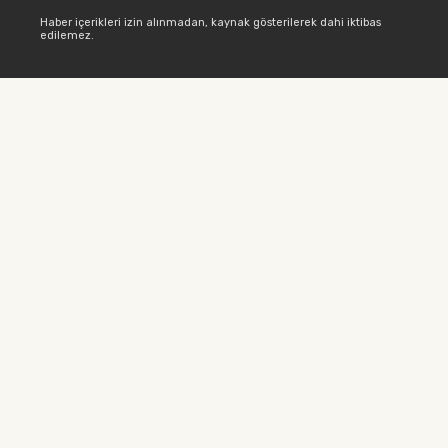
Haber içerikleri izin alınmadan, kaynak gösterilerek dahi iktibas
edilemez.