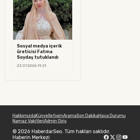
Sosyal medya içerik
üreticisi Fatma
Soydaş tutuklandı
23.07.2026 19:21
Hakkımızda
Künye
İletişim
Arama
Son Dakika
Hava Durumu
Namaz Vakitleri
Admin Giriş
© 2026 HaberdarSeo. Tüm hakları saklıdır.
Haberin Merkezi