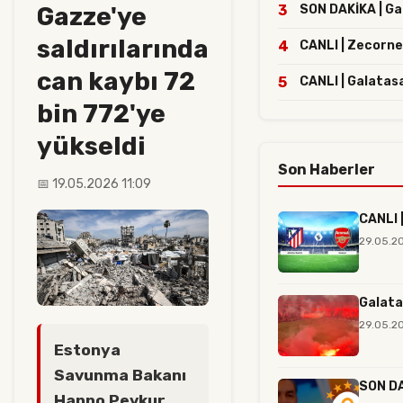
Gazze'ye
3
SON DAKİKA | Gal
saldırılarında
4
CANLI | Zecorne
can kaybı 72
5
CANLI | Galatas
bin 772'ye
yükseldi
Son Haberler
📅 19.05.2026 11:09
CANLI 
29.05.2
Galata
29.05.20
Estonya
Savunma Bakanı
SON DA
Hanno Pevkur,