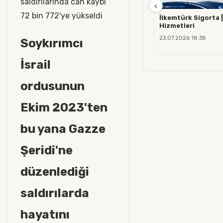
saldırılarında can kaybı
‹
72 bin 772'ye yükseldi
İlkemtürk Sigorta |
Hizmetleri
23.07.2026 18:38
Soykırımcı
İsrail
ordusunun
Ekim 2023'ten
bu yana Gazze
Şeridi'ne
düzenlediği
saldırılarda
hayatını