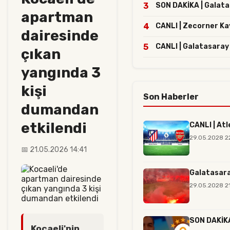
3
SON DAKİKA | Galatas
apartman
4
CANLI | Zecorner Ka
dairesinde
5
CANLI | Galatasaray 
çıkan
yangında 3
kişi
Son Haberler
dumandan
etkilendi
CANLI | Atl
29.05.2028 2
📅 21.05.2026 14:41
Galatasara
29.05.2028 21
SON DAKİKA 
Kocaeli'nin