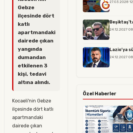
27.03.2028 1
Gebze
ilçesinde dört
Beşiktaş't
katlı
24.12.2027 0
apartmandaki
dairede çıkan
yangında
Lazio’ya s
dumandan
24.12.2027 0
etkilenen 3
kişi, tedavi
altına alındı.
Özel Haberler
Kocaeli'nin Gebze
ilçesinde dört katlı
apartmandaki
dairede çıkan