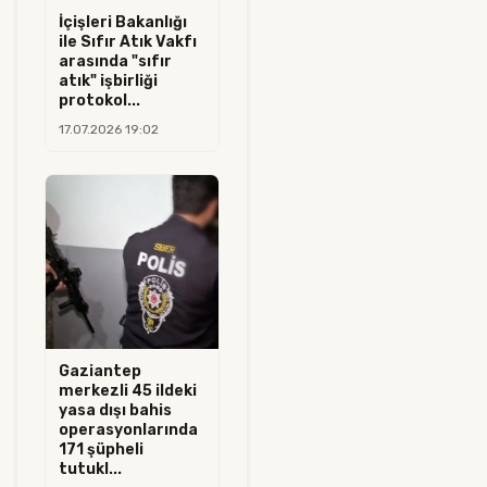
İçişleri Bakanlığı
ile Sıfır Atık Vakfı
arasında "sıfır
atık" işbirliği
protokol...
17.07.2026 19:02
Gaziantep
merkezli 45 ildeki
yasa dışı bahis
operasyonlarında
171 şüpheli
tutukl...