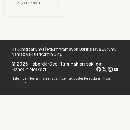
17.07.2026 18:46
Hakkımızda
Künye
İletişim
Arama
Son Dakika
Hava Durumu
Namaz Vakitleri
Admin Giriş
© 2026 HaberdarSeo. Tüm hakları saklıdır.
Haberin Merkezi
Haber içerikleri izin alınmadan, kaynak gösterilerek dahi iktibas
edilemez.