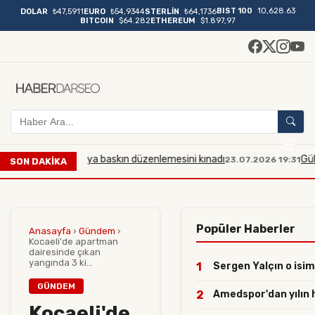
BIST 100
10,628.63
DOLAR
₺47,5911
EURO
₺54,9344
STERLİN
₺64,1736
BITCOIN
$64.282
ETHEREUM
$1.897,97
Mescid-i Aksa'ya baskın düzenlemesini kınadı
Gülistan D
23.07.2026 19:31
SON DAKİKA
Popüler Haberler
Anasayfa
›
Gündem
›
Kocaeli'de apartman
dairesinde çıkan
yangında 3 ki...
1
Sergen Yalçın o isiml
GÜNDEM
2
Amedspor'dan yılın ha
Kocaeli'de