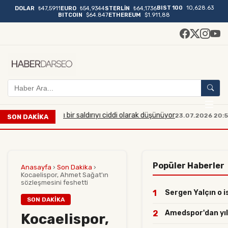
BIST 100
10,628.63
DOLAR
₺47,5911
EURO
₺54,9344
STERLİN
₺64,1736
BITCOIN
$64.847
ETHEREUM
$1.911,88
büyük çaplı bir saldırıyı ciddi olarak düşünüyor
Manisa'd
23.07.2026 20:54
SON DAKİKA
Popüler Haberler
Anasayfa
›
Son Dakika
›
Kocaelispor, Ahmet Sağat'ın
sözleşmesini feshetti
1
Sergen Yalçın o is
SON DAKIKA
2
Amedspor'dan yılın
Kocaelispor,