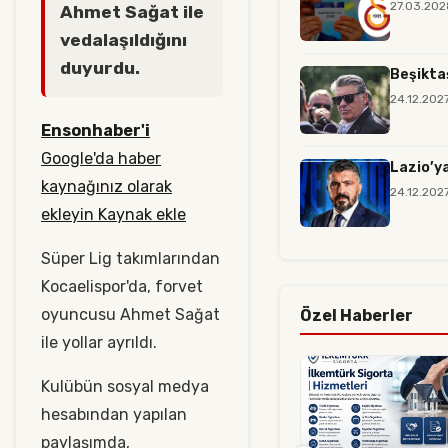
27.03.202
Ahmet Sağat ile
vedalaşıldığını
duyurdu.
Beşiktaş
24.12.202
Ensonhaber'i
Google'da haber
Lazio’ya
kaynağınız olarak
24.12.202
ekleyin Kaynak ekle
Süper Lig takımlarından
Kocaelispor'da, forvet
oyuncusu Ahmet Sağat
Özel Haberler
ile yollar ayrıldı.
Kulübün sosyal medya
hesabından yapılan
paylaşımda,