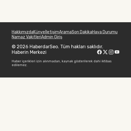
Hakkımızda
Künye
İletişim
Arama
Son Dakika
Hava Durumu
Namaz Vakitleri
Admin Giriş
© 2026 HaberdarSeo. Tüm hakları saklıdır.
Haberin Merkezi
Haber içerikleri izin alınmadan, kaynak gösterilerek dahi iktibas
edilemez.