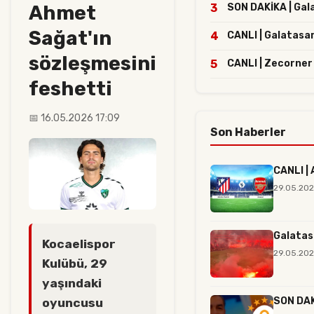
Ahmet
3
SON DAKİKA | Gala
Sağat'ın
4
CANLI | Galatasar
sözleşmesini
5
CANLI | Zecorner
feshetti
📅 16.05.2026 17:09
Son Haberler
CANLI | 
29.05.202
Galatas
Kocaelispor
29.05.202
Kulübü, 29
yaşındaki
SON DAKİ
oyuncusu