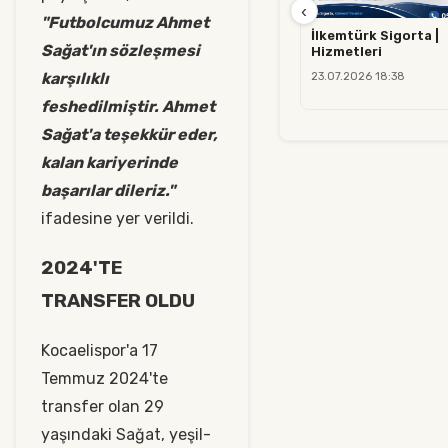
‹
"Futbolcumuz Ahmet
İlkemtürk Sigorta |
Sağat'ın sözleşmesi
Hizmetleri
karşılıklı
23.07.2026 18:38
feshedilmiştir. Ahmet
Sağat'a teşekkür eder,
kalan kariyerinde
başarılar dileriz."
ifadesine yer verildi.
2024'TE
TRANSFER OLDU
Kocaelispor'a 17
Temmuz 2024'te
transfer olan 29
yaşındaki Sağat, yeşil-