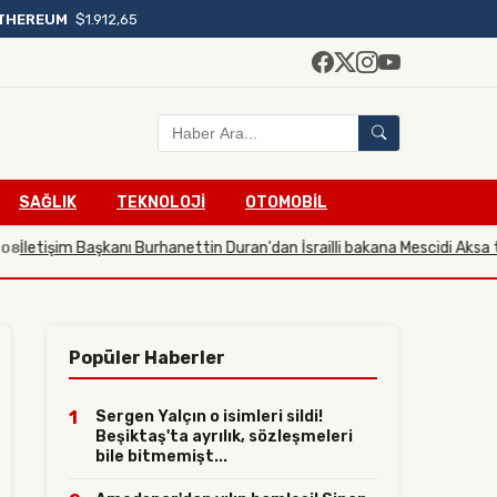
THEREUM
$1.912,65
SAĞLIK
TEKNOLOJİ
OTOMOBİL
şim Başkanı Burhanettin Duran'dan İsrailli bakana Mescidi Aksa tepkisi
2
Popüler Haberler
1
Sergen Yalçın o isimleri sildi!
Beşiktaş'ta ayrılık, sözleşmeleri
bile bitmemişt...