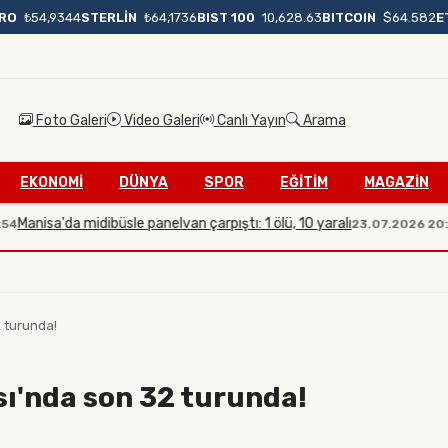
BIST 100
10,628.63
BITCOIN
$64.582
E
RO
₺54,9344
STERLİN
₺64,1736
Foto Galeri
Video Galeri
Canlı Yayın
Arama
EKONOMİ
DÜNYA
SPOR
EĞİTİM
MAGAZİN
a'da midibüsle panelvan çarpıştı: 1 ölü, 10 yaralı
İleti
23.07.2026 20:08
 turunda!
ı'nda son 32 turunda!