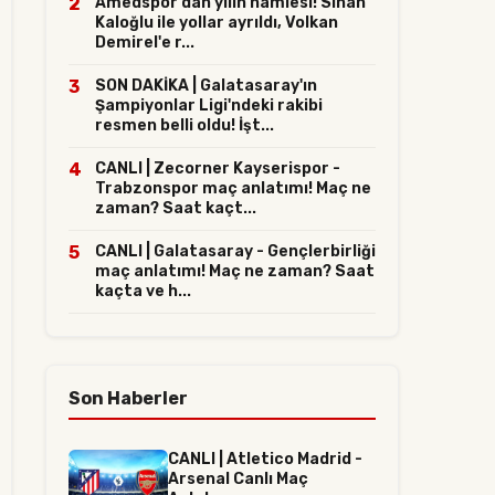
2
Amedspor'dan yılın hamlesi! Sinan
Kaloğlu ile yollar ayrıldı, Volkan
Demirel'e r...
3
SON DAKİKA | Galatasaray'ın
Şampiyonlar Ligi'ndeki rakibi
resmen belli oldu! İşt...
4
CANLI | Zecorner Kayserispor -
Trabzonspor maç anlatımı! Maç ne
zaman? Saat kaçt...
5
CANLI | Galatasaray - Gençlerbirliği
maç anlatımı! Maç ne zaman? Saat
kaçta ve h...
Son Haberler
CANLI | Atletico Madrid -
Arsenal Canlı Maç