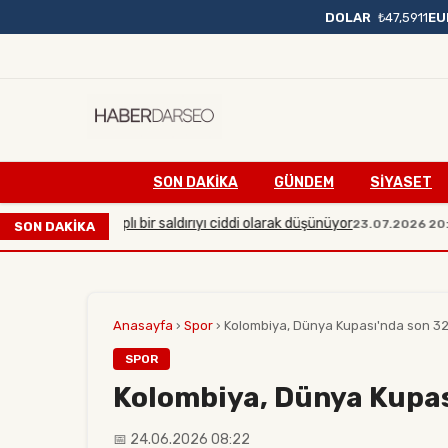
DOLAR
₺47,5911
EU
SON DAKIKA
GÜNDEM
SİYASET
şı büyük çaplı bir saldırıyı ciddi olarak düşünüyor
Manis
23.07.2026 20:54
SON DAKİKA
Anasayfa
›
Spor
›
Kolombiya, Dünya Kupası'nda son 32
SPOR
Kolombiya, Dünya Kupas
📅 24.06.2026 08:22