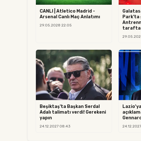
CANLI | Atletico Madrid -
Galatas
Arsenal Canlı Maç Anlatımı
Park'ta 
Antrenm
29.05.2028 22:05
taraftar
29.05.202
Beşiktaş'ta Başkan Serdal
Lazio’ya
Adalı talimatı verdi! Gerekeni
açıklama
yapın
Gennaro
24.12.2027 08:43
24.12.202