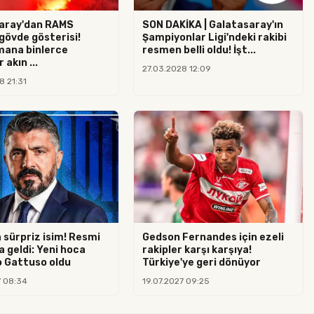
aray'dan RAMS
SON DAKİKA | Galatasaray'ın
gövde gösterisi!
Şampiyonlar Ligi'ndeki rakibi
ana binlerce
resmen belli oldu! İşt...
 akın ...
27.03.2028 12:09
8 21:31
 sürpriz isim! Resmi
Gedson Fernandes için ezeli
 geldi: Yeni hoca
rakipler karşı karşıya!
 Gattuso oldu
Türkiye'ye geri dönüyor
7 08:34
19.07.2027 09:25