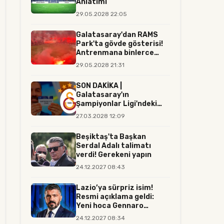
Anlatımı
29.05.2028 22:05
Galatasaray'dan RAMS
Park'ta gövde gösterisi!
Antrenmana binlerce
tara...
29.05.2028 21:31
SON DAKİKA |
Galatasaray'ın
Şampiyonlar Ligi'ndeki
rakibi resmen belli...
27.03.2028 12:09
Beşiktaş'ta Başkan
Serdal Adalı talimatı
verdi! Gerekeni yapın
24.12.2027 08:43
Lazio’ya sürpriz isim!
Resmi açıklama geldi:
Yeni hoca Gennaro
Gattuso...
24.12.2027 08:34