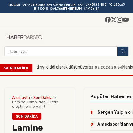
BIST 100
10,628.63
DOLAR
₺47,5911
EURO
₺54,9344
STERLİN
₺64,1736
BITCOIN
$64.366
ETHEREUM
$1.906,54
lı bir saldırıyı ciddi olarak düşünüyor
Manisa'da midibüs
23.07.2026 20:54
SON DAKİKA
Popüler Haberler
Anasayfa
›
Son Dakika
›
Lamine Yamal'dan Filistin
eleştirilerine yanıt
1
Sergen Yalçın o i
SON DAKIKA
2
Amedspor'dan yılı
Lamine