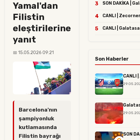
Yamal'dan
3
SON DAKİKA | Gala
Filistin
4
CANLI | Zecorne
eleştirilerine
5
CANLI | Galatasa
yanıt
📅 15.05.2026 09:21
Son Haberler
CANLI |
29.05.20
Galatas
Barcelona'nın
29.05.20
şampiyonluk
kutlamasında
SON DAK
Filistin bayrağı