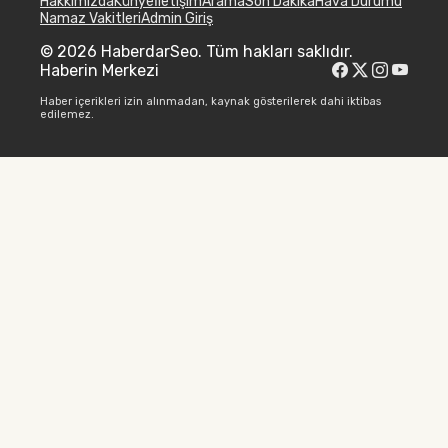
Hakkımızda
Künye
İletişim
Arama
Son Dakika
Hava Durumu
Namaz Vakitleri
Admin Giriş
© 2026 HaberdarSeo. Tüm hakları saklıdır.
Haberin Merkezi
Haber içerikleri izin alınmadan, kaynak gösterilerek dahi iktibas
edilemez.