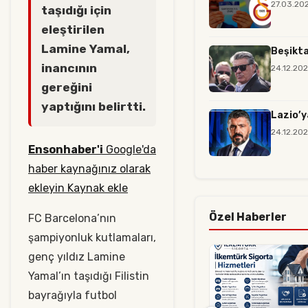
27.03.20
taşıdığı için
eleştirilen
Lamine Yamal,
Beşikta
inancının
24.12.20
gereğini
yaptığını belirtti.
Lazio’y
24.12.20
Ensonhaber'i
Google'da
haber kaynağınız olarak
ekleyin Kaynak ekle
Özel Haberler
FC Barcelona’nın
şampiyonluk kutlamaları,
genç yıldız Lamine
Yamal’ın taşıdığı Filistin
bayrağıyla futbol