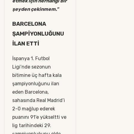
etmek için herhangi bir
şeyden çekinmem."
BARCELONA
ŞAMPİYONLUĞUNU
İLAN ETTİ
İspanya 1. Futbol
Ligi’nde sezonun
bitimine üç hafta kala
şampiyonluğunu ilan
eden Barcelona,
sahasında Real Madrid’i
2-0 mağlup ederek
puanını 91’e yükseltti ve
lig tarihindeki 29.
şampiyonluğunu elde