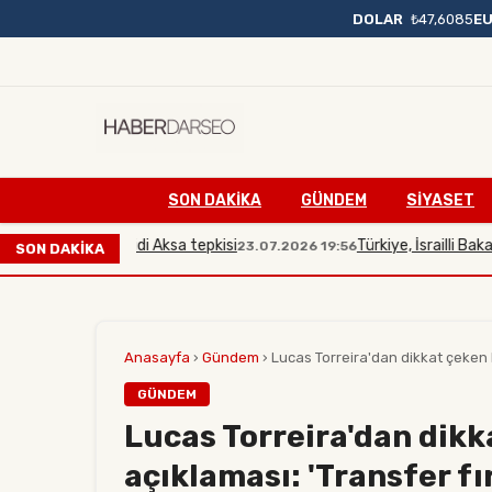
DOLAR
₺47,6085
E
SON DAKIKA
GÜNDEM
SİYASET
bakana Mescidi Aksa tepkisi
Türkiye, İsrailli Bakan'ın 
23.07.2026 19:56
SON DAKİKA
Anasayfa
›
Gündem
›
Lucas Torreira'dan dikkat çeken B
GÜNDEM
Lucas Torreira'dan dik
açıklaması: 'Transfer fır