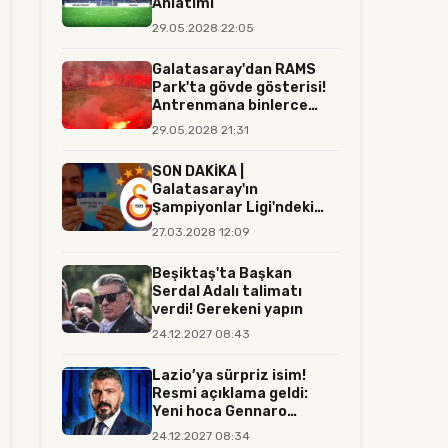
Anlatımı
29.05.2028 22:05
Galatasaray'dan RAMS
Park'ta gövde gösterisi!
Antrenmana binlerce
tara...
29.05.2028 21:31
SON DAKİKA |
Galatasaray'ın
Şampiyonlar Ligi'ndeki
rakibi resmen belli...
27.03.2028 12:09
Beşiktaş'ta Başkan
Serdal Adalı talimatı
verdi! Gerekeni yapın
24.12.2027 08:43
Lazio’ya sürpriz isim!
Resmi açıklama geldi:
Yeni hoca Gennaro
Gattuso...
24.12.2027 08:34