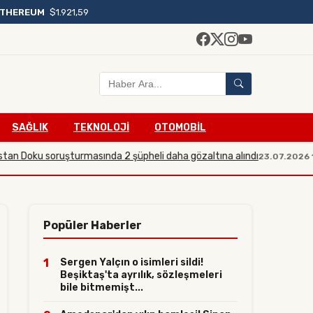
ETHEREUM
$1.921,59
SAĞLIK
TEKNOLOJİ
OTOMOBİL
ku soruşturmasında 2 şüpheli daha gözaltına alındı
So
23.07.2026 19:21
Popüler Haberler
1
Sergen Yalçın o isimleri sildi!
Beşiktaş'ta ayrılık, sözleşmeleri
bile bitmemişt...