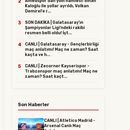
2
Amedspor'dan yılın hamlesi! Sinan
Kaloğlu ile yollar ayrıldı, Volkan
Demirel'e r...
3
SON DAKİKA | Galatasaray'ın
Şampiyonlar Ligi'ndeki rakibi
resmen belli oldu! İşt...
4
CANLI | Galatasaray - Gençlerbirliği
maç anlatımı! Maç ne zaman? Saat
kaçta ve h...
5
CANLI | Zecorner Kayserispor -
Trabzonspor maç anlatımı! Maç ne
zaman? Saat kaçt...
Son Haberler
CANLI | Atletico Madrid -
Arsenal Canlı Maç