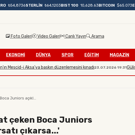
BIST 100
10,628.63
BITCOIN
$65.073
URO
₺54,8736
STERLİN
₺64,1203
Foto Galeri
Video Galeri
Canlı Yayın
Arama
EKONOMİ
DÜNYA
SPOR
EĞİTİM
MAGAZİN
Mescid-i Aksa'ya baskın düzenlemesini kınadı
Gülistan Do
23.07.2026 19:31
oca Juniors açıkl...
kat çeken Boca Juniors
satı çıkarsa...'