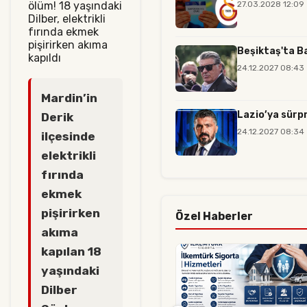
27.03.2028 12:09
Beşiktaş'ta Ba
24.12.2027 08:43
Mardin’in
Lazio’ya sürpr
Derik
24.12.2027 08:34
ilçesinde
elektrikli
fırında
ekmek
pişirirken
Özel Haberler
akıma
kapılan 18
yaşındaki
Dilber