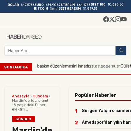
BIST 100
10,628.63
DOLAR
₺47,5736
EURO
₺54,9087
STERLİN
₺64,1778
BITCOIN
$64.433
ETHEREUM
$1.897,53
id-i Aksa'ya baskın düzenlemesini kınadı
Gülistan Doku 
23.07.2026 19:31
SON DAKİKA
Popüler Haberler
Anasayfa
›
Gündem
›
Mardin'de feci ölüm!
18 yaşındaki Dilber,
elektrik...
1
Sergen Yalçın o isimleri
GÜNDEM
2
Amedspor'dan yılın hamle
Mardin'de