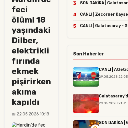
3
SON DAKİKA | Galatasaray
feci
4
CANLI | Zecorner Kayse
ölüm! 18
5
CANLI | Galatasaray - G
yaşındaki
Dilber,
elektrikli
Son Haberler
fırında
ekmek
CANLI | Atleti
29.05.2028 22:05
pişirirken
akıma
Galatasaray'd
kapıldı
29.05.2028 21:31
📅 22.05.2026 10:18
SON DAKİKA | G