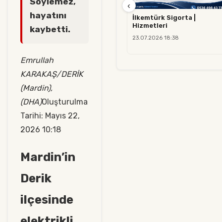
Söylemez,
‹
hayatını
İlkemtürk Sigorta |
Hizmetleri
kaybetti.
23.07.2026 18:38
Emrullah
KARAKAŞ/DERİK
(Mardin),
(DHA)
Oluşturulma
Tarihi: Mayıs 22,
2026 10:18
Mardin’in
Derik
ilçesinde
elektrikli