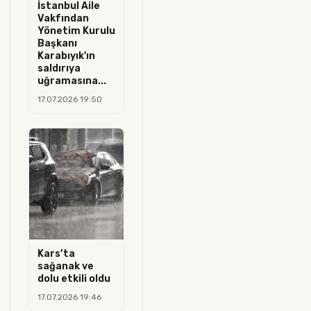
İstanbul Aile
Vakfından
Yönetim Kurulu
Başkanı
Karabıyık'ın
saldırıya
uğramasına...
17.07.2026 19:50
Kars’ta
sağanak ve
dolu etkili oldu
17.07.2026 19:46