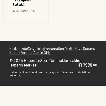
171 şüpheli
tutukl...
17.07.2026 18:46
Hakkımızda
Künye
İletişim
Arama
Son Dakika
Hava Durumu
Namaz Vakitleri
Admin Giriş
© 2026 HaberdarSeo. Tüm hakları saklıdır.
Haberin Merkezi
Haber içerikleri izin alınmadan, kaynak gösterilerek dahi iktibas
edilemez.