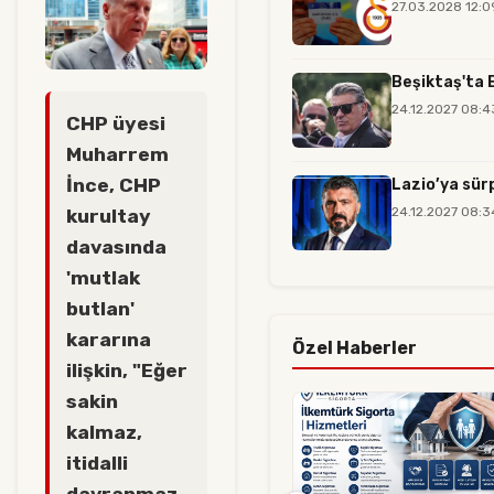
27.03.2028 12:0
Beşiktaş'ta 
24.12.2027 08:4
CHP üyesi
Muharrem
İnce, CHP
Lazio’ya sür
24.12.2027 08:3
kurultay
davasında
'mutlak
butlan'
kararına
Özel Haberler
ilişkin, "Eğer
sakin
kalmaz,
itidalli
davranmaz