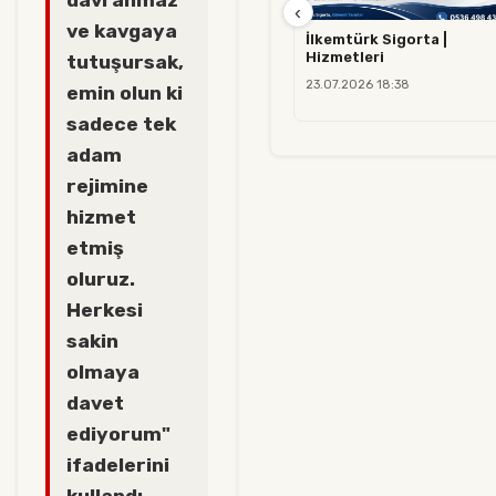
‹
ve kavgaya
İlkemtürk Sigorta |
Hizmetleri
tutuşursak,
23.07.2026 18:38
emin olun ki
sadece tek
adam
rejimine
hizmet
etmiş
oluruz.
Herkesi
sakin
olmaya
davet
ediyorum"
ifadelerini
kullandı.