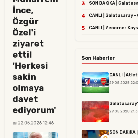
3
SON DAKİKA | Galatasar
İnce,
4
CANLI | Galatasaray -
Özgür
5
CANLI | Zecorner Kays
Özel'i
ziyaret
etti!
Son Haberler
'Herkesi
sakin
CANLI | Atlet
29.05.2028 22:
olmaya
davet
Galatasaray'
ediyorum'
29.05.2028 21:3
📅 22.05.2026 12:46
SON DAKİKA | 