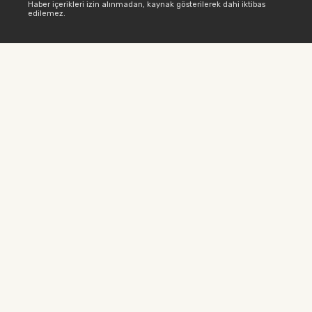
Haber içerikleri izin alınmadan, kaynak gösterilerek dahi iktibas
edilemez.