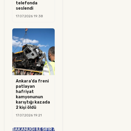
telefonda
seslendi
17.07.2026 19:38
Ankara'da freni
patlayan
hafriyat
kamyonunun
karıştığı kazada
2 kişi öldü
17.07.2026 19:21