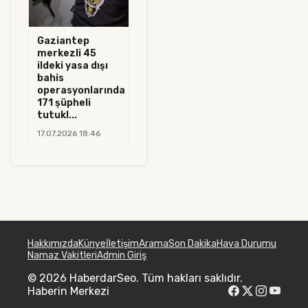
Gaziantep
merkezli 45
ildeki yasa dışı
bahis
operasyonlarında
171 şüpheli
tutukl...
17.07.2026 18:46
Hakkımızda
Künye
İletişim
Arama
Son Dakika
Hava Durumu
Namaz Vakitleri
Admin Giriş
© 2026 HaberdarSeo. Tüm hakları saklıdır.
Haberin Merkezi