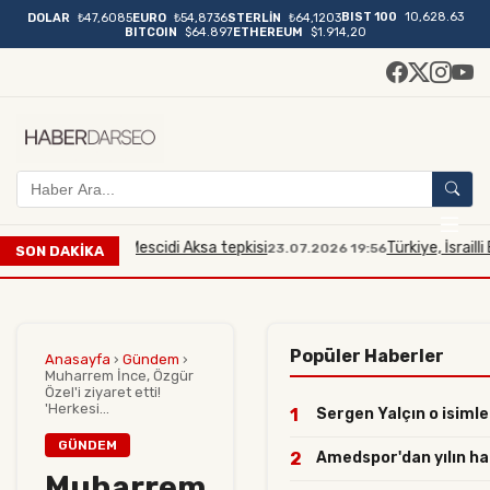
BIST 100
10,628.63
DOLAR
₺47,6085
EURO
₺54,8736
STERLİN
₺64,1203
BITCOIN
$64.897
ETHEREUM
$1.914,20
i bakana Mescidi Aksa tepkisi
Türkiye, İsrailli Bakan'ın
23.07.2026 19:56
SON DAKİKA
Popüler Haberler
Anasayfa
›
Gündem
›
Muharrem İnce, Özgür
Özel'i ziyaret etti!
'Herkesi...
1
Sergen Yalçın o isimler
GÜNDEM
2
Amedspor'dan yılın haml
Muharrem