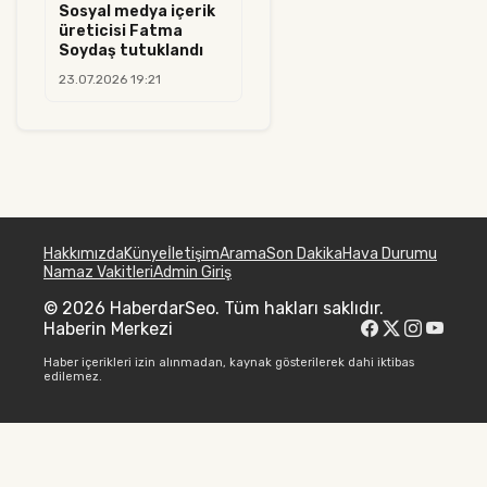
Sosyal medya içerik
üreticisi Fatma
Soydaş tutuklandı
23.07.2026 19:21
Hakkımızda
Künye
İletişim
Arama
Son Dakika
Hava Durumu
Namaz Vakitleri
Admin Giriş
© 2026 HaberdarSeo. Tüm hakları saklıdır.
Haberin Merkezi
Haber içerikleri izin alınmadan, kaynak gösterilerek dahi iktibas
edilemez.