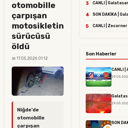
otomobille
3
CANLI | Galatasar
çarpışan
4
SON DAKİKA | Gala
motosikletin
5
CANLI | Zecorner
sürücüsü
öldü
Son Haberler
📅 17.05.2026 01:12
CANLI | 
29.05.202
Galatas
29.05.202
Niğde'de
otomobille
SON DAKİ
çarpışan