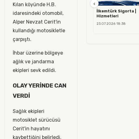
‹
Kılan köyünde H.B.
İlkemtürk Sigorta |
idaresindeki otomobil,
Hizmetleri
Alper Nevzat Cerit'in
23.07.2026 18:38
kullandığı motosikletle
çarpıştı.
İhbar üzerine bölgeye
ağlık ve jandarma
ekipleri sevk edildi.
OLAY YERİNDE CAN
VERDİ
Sağlık ekipleri
motosiklet sürücüsü
Cerit'in hayatını
kaybettiğini belirledi.