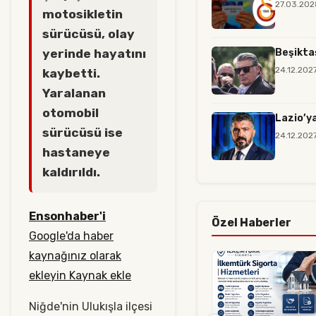
27.03.202
motosikletin
sürücüsü, olay
Beşiktaş
yerinde hayatını
24.12.202
kaybetti.
Yaralanan
otomobil
Lazio’ya
sürücüsü ise
24.12.202
hastaneye
kaldırıldı.
Ensonhaber'i
Özel Haberler
Google'da haber
kaynağınız olarak
ekleyin Kaynak ekle
Niğde'nin Ulukışla ilçesi