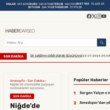
BIST 100
10,628.63
DOLAR
₺47,6085
EURO
₺54,8736
STERLİN
₺64,1203
BITCOIN
$64.905
ETHEREUM
$1.919,38
üyük çaplı bir saldırıyı ciddi olarak düşünüyor
Manisa'da
23.07.2026 20:54
SON DAKİKA
Popüler Haberler
Anasayfa
›
Son Dakika
›
Niğde'de otomobille çarpışan
motosikletin sürücüsü...
1
Sergen Yalçın o is
SON DAKIKA
2
Amedspor'dan yılın
Niğde'de