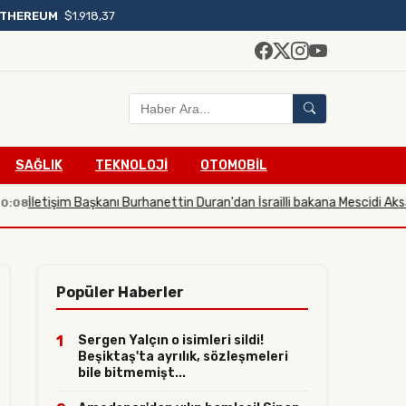
ETHEREUM
$1.918,37
SAĞLIK
TEKNOLOJİ
OTOMOBİL
tişim Başkanı Burhanettin Duran'dan İsrailli bakana Mescidi Aksa tepkis
Popüler Haberler
1
Sergen Yalçın o isimleri sildi!
Beşiktaş'ta ayrılık, sözleşmeleri
bile bitmemişt...