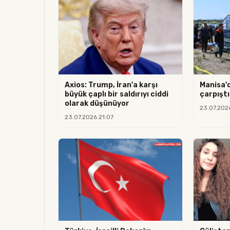
Axios: Trump, İran'a karşı
Manisa'
büyük çaplı bir saldırıyı ciddi
çarpıştı:
olarak düşünüyor
23.07.202
23.07.2026 21:07