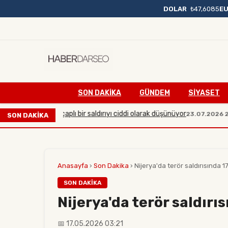
DOLAR
₺47,6085
E
SON DAKIKA
GÜNDEM
SİYASET
arşı büyük çaplı bir saldırıyı ciddi olarak düşünüyor
Man
23.07.2026 20:54
SON DAKİKA
Anasayfa
›
Son Dakika
›
Nijerya'da terör saldırısında 17
SON DAKIKA
Nijerya'da terör saldırıs
📅 17.05.2026 03:21