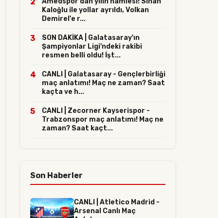
2
Amedspor'dan yılın hamlesi! Sinan
Kaloğlu ile yollar ayrıldı, Volkan
Demirel'e r...
3
SON DAKİKA | Galatasaray'ın
Şampiyonlar Ligi'ndeki rakibi
resmen belli oldu! İşt...
4
CANLI | Galatasaray - Gençlerbirliği
maç anlatımı! Maç ne zaman? Saat
kaçta ve h...
5
CANLI | Zecorner Kayserispor -
Trabzonspor maç anlatımı! Maç ne
zaman? Saat kaçt...
Son Haberler
CANLI | Atletico Madrid -
Arsenal Canlı Maç