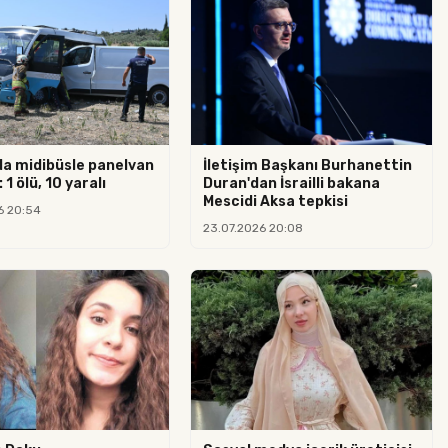
da midibüsle panelvan
İletişim Başkanı Burhanettin
 1 ölü, 10 yaralı
Duran'dan İsrailli bakana
Mescidi Aksa tepkisi
6 20:54
23.07.2026 20:08