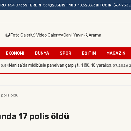
BIST 100
10,628.63
BITCOIN
$64.933
URO
₺54,8736
STERLİN
₺64,1203
Foto Galeri
Video Galeri
Canlı Yayın
Arama
EKONOMİ
DÜNYA
SPOR
EĞİTİM
MAGAZİN
isa'da midibüsle panelvan çarpıştı: 1 ölü, 10 yaralı
İle
23.07.2026 20:08
 polis öldü
ında 17 polis öldü