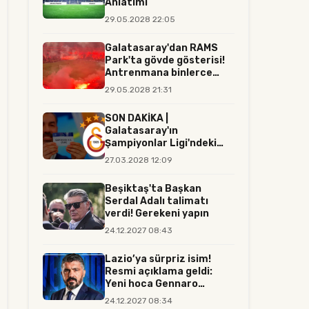
Anlatımı
29.05.2028 22:05
Galatasaray'dan RAMS
Park'ta gövde gösterisi!
Antrenmana binlerce
tara...
29.05.2028 21:31
SON DAKİKA |
Galatasaray'ın
Şampiyonlar Ligi'ndeki
rakibi resmen belli...
27.03.2028 12:09
Beşiktaş'ta Başkan
Serdal Adalı talimatı
verdi! Gerekeni yapın
24.12.2027 08:43
Lazio’ya sürpriz isim!
Resmi açıklama geldi:
Yeni hoca Gennaro
Gattuso...
24.12.2027 08:34