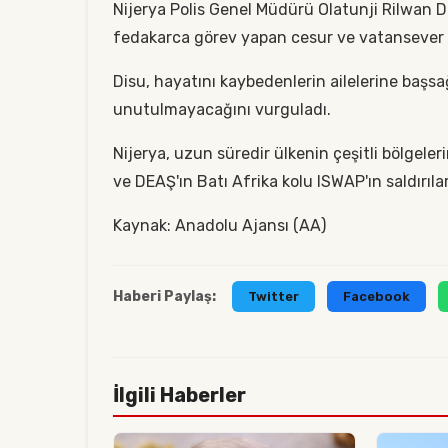
Nijerya Polis Genel Müdürü Olatunji Rilwan Dis
fedakarca görev yapan cesur ve vatansever p
Disu, hayatını kaybedenlerin ailelerine başsağ
unutulmayacağını vurguladı.
Nijerya, uzun süredir ülkenin çeşitli bölgeler
ve DEAŞ'ın Batı Afrika kolu ISWAP'ın saldırıları
Kaynak: Anadolu Ajansı (AA)
Haberi Paylaş:
Twitter
Facebook
İlgili Haberler