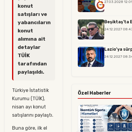
27.03.2028 12:0
konut
satışları ve
Beşiktaş'ta B
yabancıların
24.12.2027 08:4
konut
alımına ait
detaylar
Lazio’ya sürp
TÜİK
24.12.2027 08:3
tarafından
paylaşıldı.
Türkiye İstatistik
Özel Haberler
Kurumu (TÜİK),
nisan ayı konut
satışlarını paylaştı.
Buna göre, ilk el