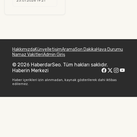
23.07.2026 19:21
Hakkımızda
Künye
İletişim
Arama
Son Dakika
Hava Durumu
Namaz Vakitleri
Admin Giriş
© 2026 HaberdarSeo. Tüm hakları saklıdır.
Haberin Merkezi
Haber içerikleri izin alınmadan, kaynak gösterilerek dahi iktibas
edilemez.