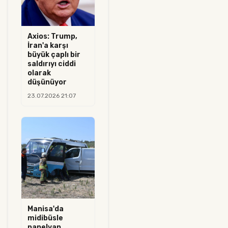
Axios: Trump,
İran'a karşı
büyük çaplı bir
saldırıyı ciddi
olarak
düşünüyor
23.07.2026 21:07
Manisa'da
midibüsle
panelvan