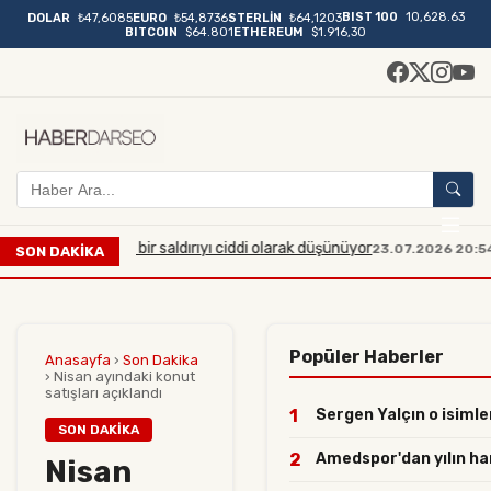
BIST 100
10,628.63
DOLAR
₺47,6085
EURO
₺54,8736
STERLİN
₺64,1203
BITCOIN
$64.801
ETHEREUM
$1.916,30
üyük çaplı bir saldırıyı ciddi olarak düşünüyor
Manisa'da
23.07.2026 20:54
SON DAKİKA
Popüler Haberler
Anasayfa
›
Son Dakika
›
Nisan ayındaki konut
satışları açıklandı
1
Sergen Yalçın o isimler
SON DAKIKA
2
Amedspor'dan yılın haml
Nisan