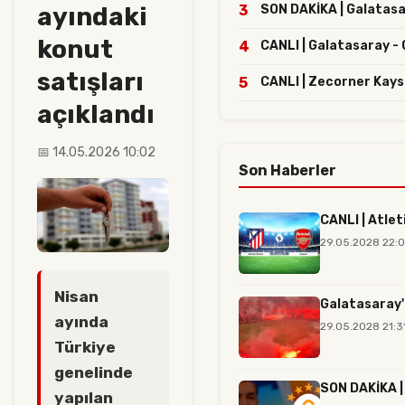
ayındaki
3
SON DAKİKA | Galatasara
konut
4
CANLI | Galatasaray - 
satışları
5
CANLI | Zecorner Kays
açıklandı
📅 14.05.2026 10:02
Son Haberler
CANLI | Atlet
29.05.2028 22:
Nisan
Galatasaray'
ayında
29.05.2028 21:3
Türkiye
genelinde
SON DAKİKA | 
yapılan