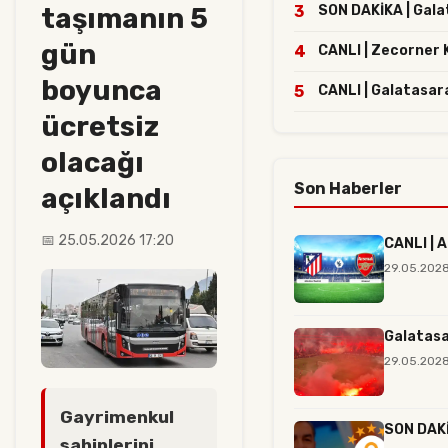
taşımanın 5
3
SON DAKİKA | Galat
gün
4
CANLI | Zecorner 
boyunca
5
CANLI | Galatasar
ücretsiz
olacağı
Son Haberler
açıklandı
📅 25.05.2026 17:20
CANLI | 
29.05.2028
Galatasa
29.05.2028
Gayrimenkul
SON DAKİK
sahiplerini