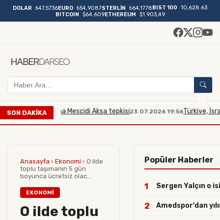
BIST 100
10,628.63
DOLAR
₺47,5736
EURO
₺54,9087
STERLİN
₺64,1778
BITCOIN
$64.609
ETHEREUM
$1.903,49
railli bakana Mescidi Aksa tepkisi
Türkiye, İsrailli Ba
23.07.2026 19:56
SON DAKİKA
Popüler Haberler
Anasayfa
›
Ekonomi
›
O ilde
toplu taşımanın 5 gün
boyunca ücretsiz olac...
1
Sergen Yalçın o isi
EKONOMI
2
Amedspor'dan yılın 
O ilde toplu