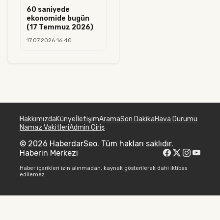
60 saniyede
ekonomide bugün
(17 Temmuz 2026)
17.07.2026 16:40
Hakkımızda
Künye
İletişim
Arama
Son Dakika
Hava Durumu
Namaz Vakitleri
Admin Giriş
© 2026 HaberdarSeo. Tüm hakları saklıdır.
Haberin Merkezi
Haber içerikleri izin alınmadan, kaynak gösterilerek dahi iktibas
edilemez.