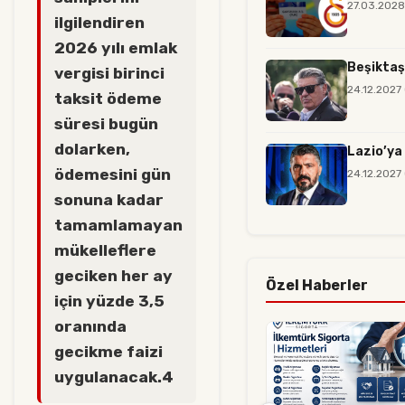
27.03.2028
ilgilendiren
2026 yılı emlak
Beşiktaş
vergisi birinci
24.12.2027
taksit ödeme
süresi bugün
dolarken,
Lazio’ya
ödemesini gün
24.12.2027
sonuna kadar
tamamlamayan
mükelleflere
geciken her ay
Özel Haberler
için yüzde 3,5
oranında
gecikme faizi
uygulanacak.4