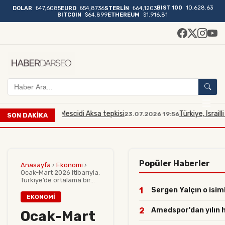
BIST 100
10,628.63
DOLAR
₺47,6085
EURO
₺54,8736
STERLİN
₺64,1203
BITCOIN
$64.899
ETHEREUM
$1.916,81
lli bakana Mescidi Aksa tepkisi
Türkiye, İsrailli Bakan'
23.07.2026 19:56
SON DAKİKA
Popüler Haberler
Anasayfa
›
Ekonomi
›
Ocak-Mart 2026 itibarıyla,
Türkiye’de ortalama bir...
1
Sergen Yalçın o isiml
EKONOMI
2
Amedspor'dan yılın ha
Ocak-Mart