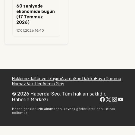
60 saniyede
ekonomide bugün
(17 Temmuz
2026)
17.07.2026 16:40
Hakkımızda
Künye
İletişim
Arama
Son Dakika
Hava Durumu
Namaz Vakitleri
Admin Giriş
© 2026 HaberdarSeo. Tüm hakları saklıdır.
Haberin Merkezi
Haber içerikleri izin alınmadan, kaynak gösterilerek dahi iktibas
edilemez.