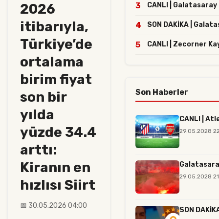
2026
3
CANLI | Galatasaray 
itibarıyla,
4
SON DAKİKA | Galatasa
Türkiye’de
5
CANLI | Zecorner Ka
ortalama
birim fiyat
Son Haberler
son bir
yılda
CANLI | Atl
yüzde 34.4
29.05.2028 2
arttı:
Kiranın en
Galatasara
29.05.2028 21
hızlısı Siirt
📅 30.05.2026 04:00
SON DAKİKA 