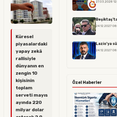
27.03.2028 12
Beşiktaş'ta
24.12.2027 08
Küresel
piyasalardaki
Lazio’ya sü
24.12.2027 08
yapay zekâ
rallisiyle
dünyanın en
zengin 10
kişisinin
Özel Haberler
toplam
serveti mayıs
ayında 220
milyar dolar
artarak 2,9