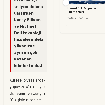
‹
trilyon dolara
İlkemtürk Sigorta |
Hizmetleri
ulaşırken,
23.07.2026 18:38
Larry Ellison
ve Michael
Dell teknoloji
hisselerindeki
yükselişle
ayın en çok
kazanan
isimleri oldu.1
Küresel piyasalardaki
yapay zekâ rallisiyle
dünyanın en zengin
10 kişisinin toplam