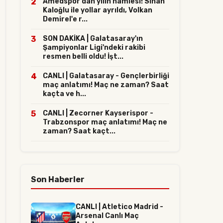
2
Amedspor'dan yılın hamlesi! Sinan
Kaloğlu ile yollar ayrıldı, Volkan
Demirel'e r...
3
SON DAKİKA | Galatasaray'ın
Şampiyonlar Ligi'ndeki rakibi
resmen belli oldu! İşt...
4
CANLI | Galatasaray - Gençlerbirliği
maç anlatımı! Maç ne zaman? Saat
kaçta ve h...
5
CANLI | Zecorner Kayserispor -
Trabzonspor maç anlatımı! Maç ne
zaman? Saat kaçt...
Son Haberler
CANLI | Atletico Madrid -
Arsenal Canlı Maç