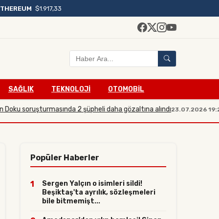
ETHEREUM
$1.917,33
SAĞLIK
TEKNOLOJİ
OTOMOBİL
soruşturmasında 2 şüpheli daha gözaltına alındı
Sosya
23.07.2026 19:21
Popüler Haberler
1
Sergen Yalçın o isimleri sildi!
Beşiktaş'ta ayrılık, sözleşmeleri
bile bitmemişt...