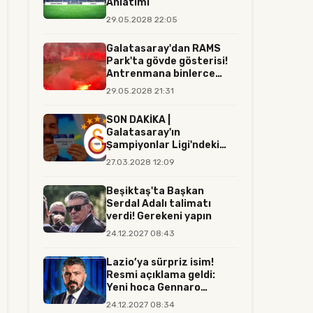
Anlatımı
29.05.2028 22:05
Galatasaray'dan RAMS
Park'ta gövde gösterisi!
Antrenmana binlerce
tara...
29.05.2028 21:31
SON DAKİKA |
Galatasaray'ın
Şampiyonlar Ligi'ndeki
rakibi resmen belli...
27.03.2028 12:09
Beşiktaş'ta Başkan
Serdal Adalı talimatı
verdi! Gerekeni yapın
24.12.2027 08:43
Lazio’ya sürpriz isim!
Resmi açıklama geldi:
Yeni hoca Gennaro
Gattuso...
24.12.2027 08:34