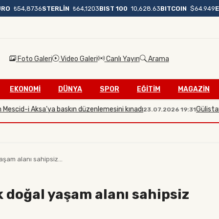
BIST 100
10,628.63
BITCOIN
$64.949
URO
₺54,8736
STERLİN
₺64,1203
Foto Galeri
Video Galeri
Canlı Yayın
Arama
EKONOMİ
DÜNYA
SPOR
EĞİTİM
MAGAZİN
cid-i Aksa'ya baskın düzenlemesini kınadı
Gülistan Doku 
23.07.2026 19:31
şam alanı sahipsiz...
 doğal yaşam alanı sahipsiz