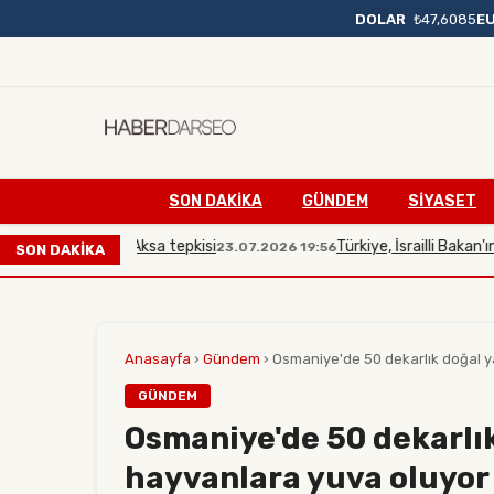
DOLAR
₺47,6085
E
SON DAKIKA
GÜNDEM
SİYASET
ana Mescidi Aksa tepkisi
Türkiye, İsrailli Bakan'ın Mes
23.07.2026 19:56
SON DAKİKA
Anasayfa
›
Gündem
›
Osmaniye'de 50 dekarlık doğal ya
GÜNDEM
Osmaniye'de 50 dekarlık
hayvanlara yuva oluyor