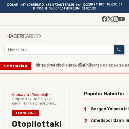
BIST 100
10,628.63
DOLAR
₺47,6085
EURO
₺54,8736
STERLİN
₺64,1203
BITCOIN
$65.045
ETHEREUM
$1.921,30
üyük çaplı bir saldırıyı ciddi olarak düşünüyor
Manisa'da
23.07.2026 20:54
SON DAKİKA
Popüler Haberler
Anasayfa
›
Teknoloji
›
Otopilottaki Tesla, yaşlı
kadını evinin içindeyken...
1
Sergen Yalçın o isi
TEKNOLOJI
2
Amedspor'dan yılın 
Otopilottaki