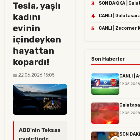
Tesla, yaşlı
3
SON DAKİKA | Galata
kadını
4
CANLI | Galatasara
evinin
5
CANLI | Zecorner 
içindeyken
hayattan
Son Haberler
kopardı!
📅 22.06.2026 15:05
CANLI | A
29.05.2028
Galatasa
29.05.2028
ABD'nin Teksas
SON DAKİK
eyaletinde