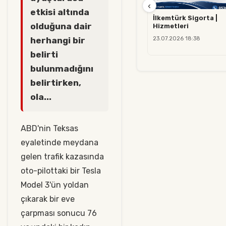
‹
etkisi altında
İlkemtürk Sigorta |
olduğuna dair
Hizmetleri
herhangi bir
23.07.2026 18:38
belirti
bulunmadığını
belirtirken,
ola...
ABD'nin Teksas
eyaletinde meydana
gelen trafik kazasında
oto-pilottaki bir Tesla
Model 3'ün yoldan
çıkarak bir eve
çarpması sonucu 76