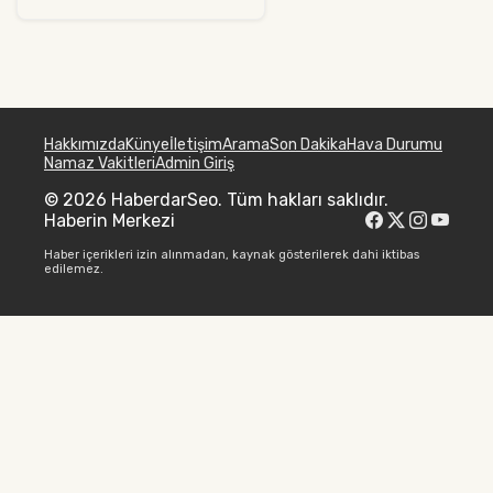
Hakkımızda
Künye
İletişim
Arama
Son Dakika
Hava Durumu
Namaz Vakitleri
Admin Giriş
© 2026 HaberdarSeo. Tüm hakları saklıdır.
Haberin Merkezi
Haber içerikleri izin alınmadan, kaynak gösterilerek dahi iktibas
edilemez.