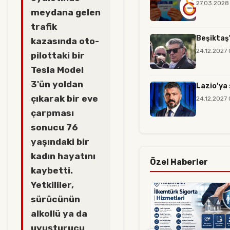
27.03.2028
meydana gelen
trafik
Beşiktaş'
kazasında oto-
24.12.2027
pilottaki bir
Tesla Model
3'ün yoldan
Lazio’ya 
çıkarak bir eve
24.12.2027
çarpması
sonucu 76
yaşındaki bir
kadın hayatını
Özel Haberler
kaybetti.
Yetkililer,
sürücünün
alkollü ya da
uyuşturucu