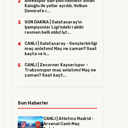
2
Amedspor'dan yılın hamlesi! Sinan
Kaloğlu ile yollar ayrıldı, Volkan
Demirel'e r...
3
SON DAKİKA | Galatasaray'ın
Şampiyonlar Ligi'ndeki rakibi
resmen belli oldu! İşt...
4
CANLI | Galatasaray - Gençlerbirliği
maç anlatımı! Maç ne zaman? Saat
kaçta ve h...
5
CANLI | Zecorner Kayserispor -
Trabzonspor maç anlatımı! Maç ne
zaman? Saat kaçt...
Son Haberler
CANLI | Atletico Madrid -
Arsenal Canlı Maç