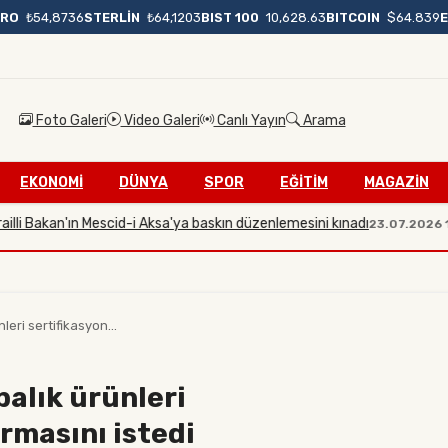
BIST 100
10,628.63
BITCOIN
$64.839
URO
₺54,8736
STERLİN
₺64,1203
Foto Galeri
Video Galeri
Canlı Yayın
Arama
EKONOMİ
DÜNYA
SPOR
EĞİTİM
MAGAZİN
Bakan'ın Mescid-i Aksa'ya baskın düzenlemesini kınadı
Gü
23.07.2026 19:31
eri sertifikasyon...
alık ürünleri
rmasını istedi