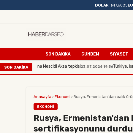
DOLAR
₺47,6085
E
SON DAKIKA
GÜNDEM
SİYASET
 İsrailli bakana Mescidi Aksa tepkisi
Türkiye, İsrailli 
23.07.2026 19:56
SON DAKİKA
Anasayfa
›
Ekonomi
›
Rusya, Ermenistan'dan balık ürünl
EKONOMI
Rusya, Ermenistan'dan b
sertifikasyonunu durdu