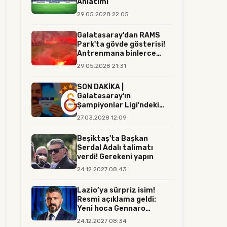
Anlatımı
29.05.2028 22:05
Galatasaray'dan RAMS
Park'ta gövde gösterisi!
Antrenmana binlerce
tara...
29.05.2028 21:31
SON DAKİKA |
Galatasaray'ın
Şampiyonlar Ligi'ndeki
rakibi resmen belli...
27.03.2028 12:09
Beşiktaş'ta Başkan
Serdal Adalı talimatı
verdi! Gerekeni yapın
24.12.2027 08:43
Lazio’ya sürpriz isim!
Resmi açıklama geldi:
Yeni hoca Gennaro
Gattuso...
24.12.2027 08:34