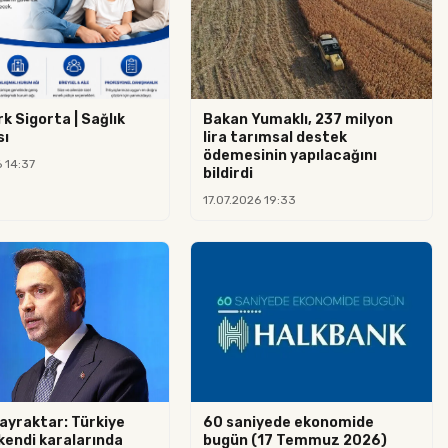
k Sigorta | Sağlık
Bakan Yumaklı, 237 milyon
sı
lira tarımsal destek
ödemesinin yapılacağını
 14:37
bildirdi
17.07.2026 19:33
ayraktar: Türkiye
60 saniyede ekonomide
kendi karalarında
bugün (17 Temmuz 2026)