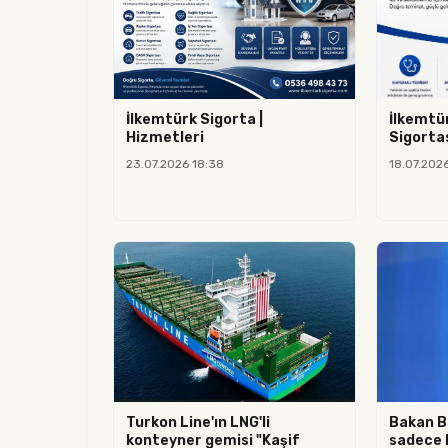
İlkemtürk Sigorta |
İlkemtür
Hizmetleri
Sigorta
23.07.2026 18:38
18.07.2026
Turkon Line'ın LNG'li
Bakan B
konteyner gemisi "Kaşif
sadece 