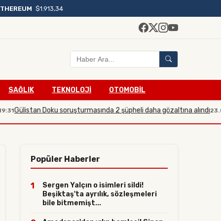
ETHEREUM
$1.913,34
SAĞLIK
TEKNOLOJİ
OTOMOBİL
listan Doku soruşturmasında 2 şüpheli daha gözaltına alındı
23.07.202
Popüler Haberler
1
Sergen Yalçın o isimleri sildi!
Beşiktaş'ta ayrılık, sözleşmeleri
bile bitmemişt...