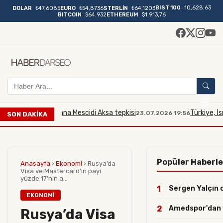
BIST 100
10,628.63
DOLAR
₺47,6085
EURO
₺54,8736
STERLİN
₺64,1203
BITCOIN
$64.932
ETHEREUM
$1.913,76
srailli bakana Mescidi Aksa tepkisi
Türkiye, İsrailli B
23.07.2026 19:56
SON DAKİKA
Popüler Haberle
Anasayfa
›
Ekonomi
›
Rusya’da
Visa ve Mastercard’ın payı
yüzde 17’nin a...
1
Sergen Yalçın o 
EKONOMI
2
Amedspor'dan yıl
Rusya’da Visa