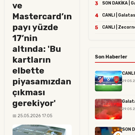
ve
3
SON DAKİKA | Ga
Mastercard’ın
4
CANLI | Galatas
payı yüzde
5
CANLI | Zecorn
17’nin
altında: 'Bu
Son Haberler
kartların
elbette
CANLI 
piyasamızdan
29.05.
çıkması
gerekiyor'
Galat
29.05.2
📅 25.05.2026 17:05
SON DA