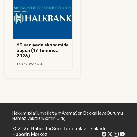
60 saniyede ekonomide
bugün (17 Temmuz
2026)
17.07.2026 16:40
Hakkımızda
Künye
İletişim
Arama
Son Dakika
Hava Durumu
Namaz Vakitleri
Admin Giriş
© 2026 HaberdarSeo. Tüm hakları saklıdır.
Haberin Merkezi