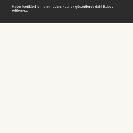
Haber içerikleri izin alınmadan, kaynak gösterilerek dahi iktibas
edilemez.