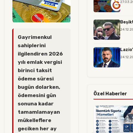
27.03.2
Beşik
24.12.2
Gayrimenkul
sahiplerini
Lazio
ilgilendiren 2026
24.12.2
yılı emlak vergisi
birinci taksit
ödeme süresi
bugün dolarken,
Özel Haberler
ödemesini gün
sonuna kadar
tamamlamayan
mükelleflere
geciken her ay