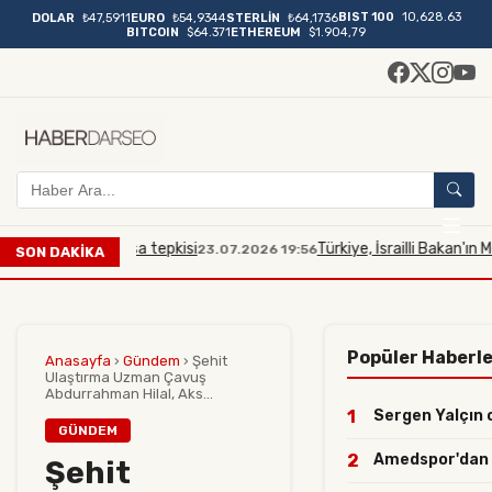
BIST 100
10,628.63
DOLAR
₺47,5911
EURO
₺54,9344
STERLİN
₺64,1736
BITCOIN
$64.371
ETHEREUM
$1.904,79
na Mescidi Aksa tepkisi
Türkiye, İsrailli Bakan'ın Mesci
23.07.2026 19:56
SON DAKİKA
Popüler Haberl
Anasayfa
›
Gündem
›
Şehit
Ulaştırma Uzman Çavuş
Abdurrahman Hilal, Aks...
1
Sergen Yalçın o
GÜNDEM
2
Amedspor'dan yı
Şehit