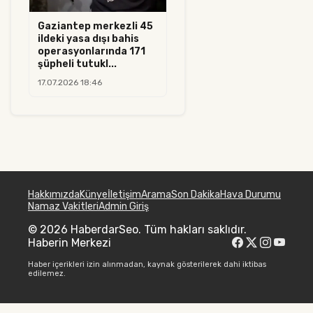
Gaziantep merkezli 45
ildeki yasa dışı bahis
operasyonlarında 171
şüpheli tutukl...
17.07.2026 18:46
Hakkımızda
Künye
İletişim
Arama
Son Dakika
Hava Durumu
Namaz Vakitleri
Admin Giriş
© 2026 HaberdarSeo. Tüm hakları saklıdır.
Haberin Merkezi
Haber içerikleri izin alınmadan, kaynak gösterilerek dahi iktibas
edilemez.