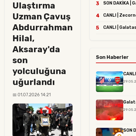
Ulaştırma
3
SON DAKİKA | Ga
Uzman Çavuş
4
CANLI | Zecorn
Abdurrahman
5
CANLI | Galata
Hilal,
Aksaray'da
Son Haberler
son
yolculuğuna
CANLI
uğurlandı
29.05.
📅 01.07.2026 14:21
Galat
29.05.
SON D