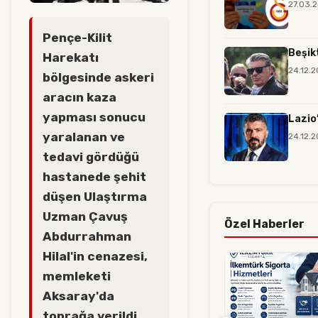
27.03.
Pençe-Kilit
Beşik
Harekatı
24.12.
bölgesinde askeri
aracın kaza
yapması sonucu
Lazio
yaralanan ve
24.12.
tedavi gördüğü
hastanede şehit
düşen Ulaştırma
Uzman Çavuş
Özel Haberler
Abdurrahman
Hilal'in cenazesi,
memleketi
Aksaray'da
toprağa verildi.