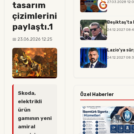
27.03.2028 12:
tasarım
çizimlerini
Beşiktaş'ta 
paylaştı.1
24.12.2027 08:
📅 23.06.2026 12:25
Lazio’ya sür
24.12.2027 08:
Skoda,
Özel Haberler
elektrikli
ürün
gamının yeni
amiral