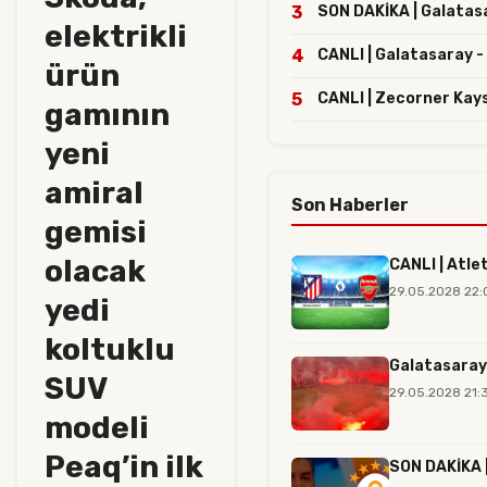
3
SON DAKİKA | Galatasar
elektrikli
4
CANLI | Galatasaray -
ürün
5
CANLI | Zecorner Kay
gamının
yeni
amiral
Son Haberler
gemisi
olacak
CANLI | Atle
29.05.2028 22:
yedi
koltuklu
Galatasaray
SUV
29.05.2028 21:
modeli
Peaq’in ilk
SON DAKİKA |