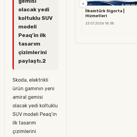
gemisi
‹
olacak yedi
İlkemtürk Sigorta |
Hizmetleri
koltuklu SUV
23.07.2026 18:38
modeli
Peaq’in ilk
tasarım
çizimlerini
paylaştı.2
Skoda, elektrikli
ürün gamının yeni
amiral gemisi
olacak yedi koltuklu
SUV modeli Peaq’in
ilk tasarım
çizimlerini