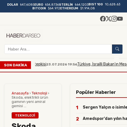
BIST 100
10,628.63
DOLAR
₺47,6085
EURO
₺54,8736
STERLİN
₺64,1203
BITCOIN
$64.972
ETHEREUM
$1.914,08
scidi Aksa tepkisi
Türkiye, İsrailli Bakan'ın Mescid-i A
23.07.2026 19:56
SON DAKİKA
Popüler Haberler
Anasayfa
›
Teknoloji
›
Skoda, elektrikli ürün
gamının yeni amiral
gemisi ...
1
Sergen Yalçın o isimler
TEKNOLOJI
2
Amedspor'dan yılın haml
Skoda,