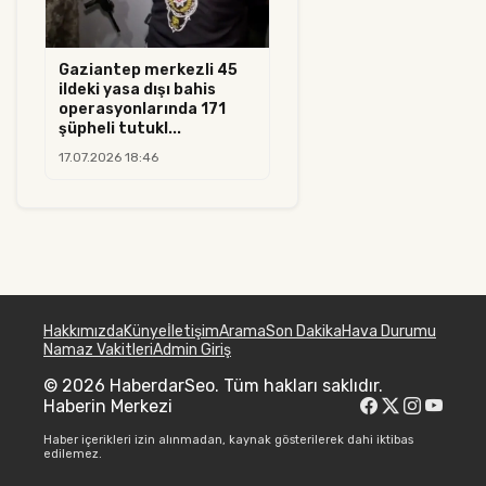
Gaziantep merkezli 45
ildeki yasa dışı bahis
operasyonlarında 171
şüpheli tutukl...
17.07.2026 18:46
Hakkımızda
Künye
İletişim
Arama
Son Dakika
Hava Durumu
Namaz Vakitleri
Admin Giriş
© 2026 HaberdarSeo. Tüm hakları saklıdır.
Haberin Merkezi
Haber içerikleri izin alınmadan, kaynak gösterilerek dahi iktibas
edilemez.