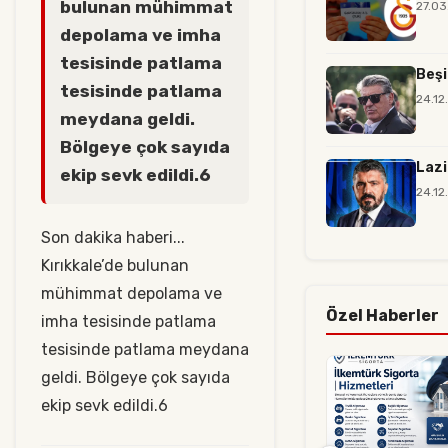
bulunan mühimmat
27.03
depolama ve imha
tesisinde patlama
Beşi
tesisinde patlama
24.12
meydana geldi.
Bölgeye çok sayıda
Lazi
ekip sevk edildi.6
24.12
Son dakika haberi...
Kırıkkale’de bulunan
mühimmat depolama ve
Özel Haberler
imha tesisinde patlama
tesisinde patlama meydana
geldi. Bölgeye çok sayıda
ekip sevk edildi.6