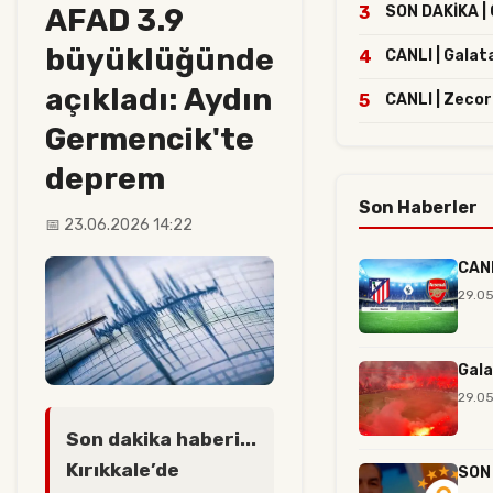
AFAD 3.9
3
SON DAKİKA | G
büyüklüğünde
4
CANLI | Galat
açıkladı: Aydın
5
CANLI | Zecor
Germencik'te
deprem
Son Haberler
📅 23.06.2026 14:22
CANL
29.05
Gala
29.05
Son dakika haberi...
Kırıkkale’de
SON 