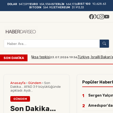
BIST 100
10,628.63
DOLAR
₺47,5911
EURO
₺54,9344
STERLİN
₺64,1736
BITCOIN
$64.952
ETHEREUM
$1.913,33
ana Mescidi Aksa tepkisi
Türkiye, İsrailli Bakan'ın Mesc
23.07.2026 19:56
SON DAKİKA
Popüler Haber
Anasayfa
›
Gündem
›
Son
Dakika... AFAD 3.9 büyüklüğünde
açıkladı: Aydı...
1
Sergen Yalçın 
GÜNDEM
2
Amedspor'dan y
Son Dakika...