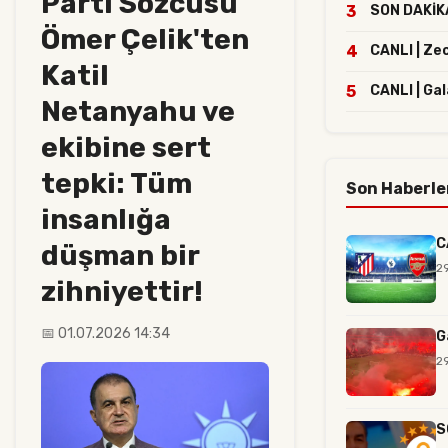
Parti Sözcüsü
3
SON DAKİKA 
Ömer Çelik'ten
4
CANLI | Ze
Katil
5
CANLI | Ga
Netanyahu ve
ekibine sert
tepki: Tüm
Son Haberle
insanlığa
C
düşman bir
2
zihniyettir!
📅 01.07.2026 14:34
G
2
S