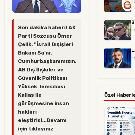
2
B
Son dakika haberi! AK
2
Parti Sözcüsü Ömer
Çelik, "İsrail Dışişleri
L
Bakanı Sa'ar,
2
Cumhurbaşkanımızın,
AB Dış İlişkiler ve
Güvenlik Politikası
Yüksek Temsilcisi
Kallas ile
Özel Haberl
görüşmesine insan
hakları
eleştirisi...Devamı
için tıklayınız