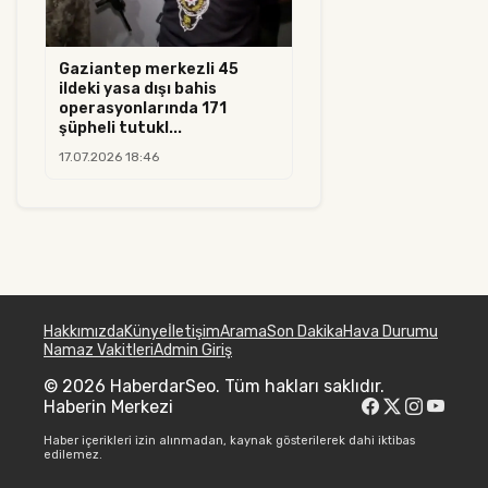
Gaziantep merkezli 45
ildeki yasa dışı bahis
operasyonlarında 171
şüpheli tutukl...
17.07.2026 18:46
Hakkımızda
Künye
İletişim
Arama
Son Dakika
Hava Durumu
Namaz Vakitleri
Admin Giriş
© 2026 HaberdarSeo. Tüm hakları saklıdır.
Haberin Merkezi
Haber içerikleri izin alınmadan, kaynak gösterilerek dahi iktibas
edilemez.