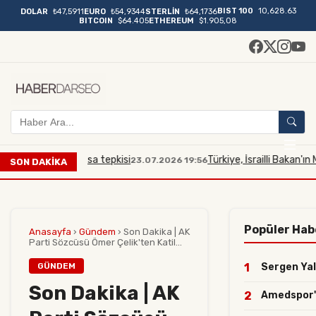
BIST 100
10,628.63
DOLAR
₺47,5911
EURO
₺54,9344
STERLİN
₺64,1736
BITCOIN
$64.405
ETHEREUM
$1.905,08
a Mescidi Aksa tepkisi
Türkiye, İsrailli Bakan'ın Mescid
23.07.2026 19:56
SON DAKİKA
Popüler Hab
Anasayfa
›
Gündem
›
Son Dakika | AK
Parti Sözcüsü Ömer Çelik'ten Katil...
GÜNDEM
1
Sergen Yalç
Son Dakika | AK
2
Amedspor'da