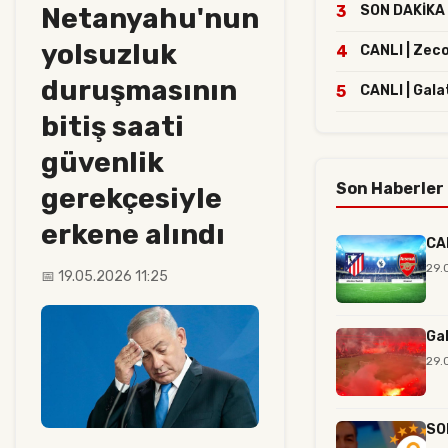
Netanyahu'nun
3
SON DAKİKA |
yolsuzluk
4
CANLI | Zec
duruşmasının
5
CANLI | Gala
bitiş saati
güvenlik
Son Haberler
gerekçesiyle
erkene alındı
CAN
29.
📅 19.05.2026 11:25
Ga
29.
SON