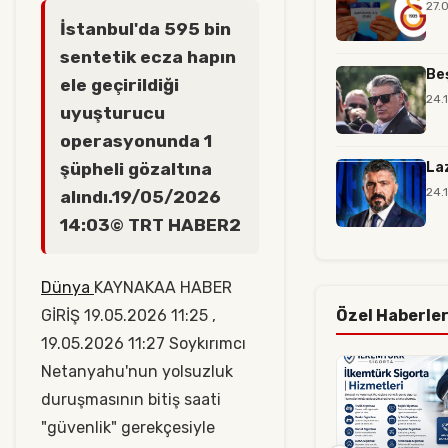
27.
İstanbul'da 595 bin
sentetik ecza hapın
Beş
ele geçirildiği
24.
uyuşturucu
operasyonunda 1
şüpheli gözaltına
Laz
24.
alındı.19/05/2026
14:03© TRT HABER2
Dünya
KAYNAKAA HABER
GİRİŞ 19.05.2026 11:25 ,
Özel Haberle
19.05.2026 11:27 Soykırımcı
Netanyahu'nun yolsuzluk
duruşmasının bitiş saati
"güvenlik" gerekçesiyle