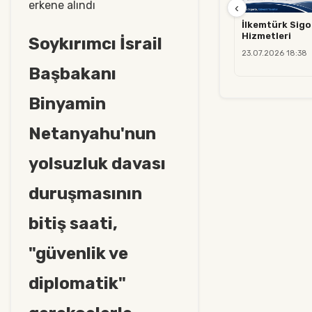
erkene alındı
‹
İlkemtürk Sigo
Hizmetleri
Soykırımcı İsrail
23.07.2026 18:38
Başbakanı
Binyamin
Netanyahu'nun
yolsuzluk davası
duruşmasının
bitiş saati,
"güvenlik ve
diplomatik"