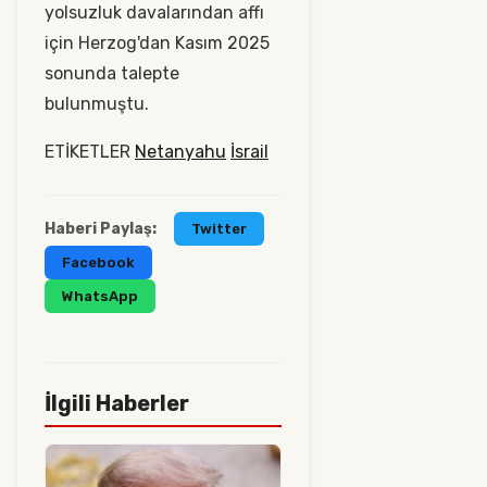
yolsuzluk davalarından affı
için Herzog'dan Kasım 2025
sonunda talepte
bulunmuştu.
ETİKETLER
Netanyahu
İsrail
Haberi Paylaş:
Twitter
Facebook
WhatsApp
İlgili Haberler