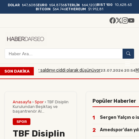
BIST 100
10,628.63
DOLAR
₺47,6085
EURO
₺54,8736
STERLİN
₺64,1203
BITCOIN
$64.746
ETHEREUM
$1.912,81
yük çaplı bir saldırıyı ciddi olarak düşünüyor
Manisa'da 
23.07.2026 20:54
SON DAKİKA
Popüler Haberler
Anasayfa
›
Spor
›
TBF Disiplin
Kurulundan Beşiktaş ve
başantrenör Al...
1
Sergen Yalçın o is
SPOR
2
Amedspor'dan yılın
TBF Disiplin