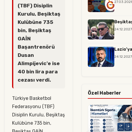
27.03.202
(TBF) Disiplin
Kurulu, Beşiktaş
Kulübüne 735
Beşiktaş
24.12.202
bin, Beşiktaş
GAİN
Başantrenörü
Lazio’ya
Dusan
24.12.202
Alimpijevic'e ise
40 bin lira para
cezası verdi.
Özel Haberler
Türkiye Basketbol
Federasyonu (TBF)
Disiplin Kurulu, Beşiktaş
Kulübüne 735 bin,
Beşiktaş GAİN