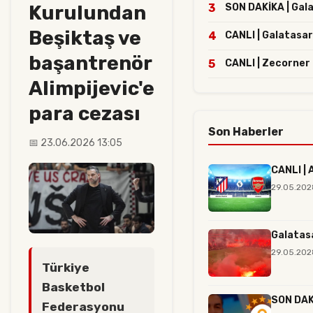
Kurulundan
3
SON DAKİKA | Galat
Beşiktaş ve
4
CANLI | Galatasar
başantrenör
5
CANLI | Zecorner
Alimpijevic'e
para cezası
Son Haberler
📅 23.06.2026 13:05
CANLI | 
29.05.202
Galatas
29.05.202
Türkiye
Basketbol
SON DAKİ
Federasyonu