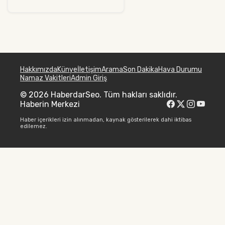
Hakkımızda
Künye
İletişim
Arama
Son Dakika
Hava Durumu
Namaz Vakitleri
Admin Giriş
© 2026 HaberdarSeo. Tüm hakları saklıdır.
Haberin Merkezi
Haber içerikleri izin alınmadan, kaynak gösterilerek dahi iktibas
edilemez.