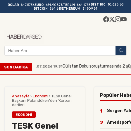
BIST 100
10,628.63
DOLAR
₺47,5736
EURO
₺54,9087
STERLİN
₺64,1778
BITCOIN
$64.615
ETHEREUM
$1.909,54
i kınadı
Gülistan Doku soruşturmasında 2 şüpheli daha
23.07.2026 19:31
SON DAKİKA
Popüler Habe
Anasayfa
›
Ekonomi
›
TESK Genel
Başkanı Palandöken'den 'Kurban
derileri...
1
Sergen Yalçı
EKONOMI
2
Amedspor'dan
TESK Genel