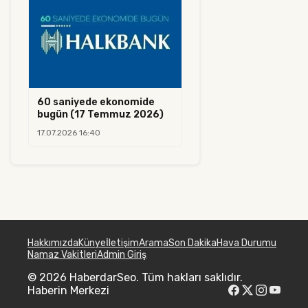
60 saniyede ekonomide
bugün (17 Temmuz 2026)
17.07.2026 16:40
Hakkımızda
Künye
İletişim
Arama
Son Dakika
Hava Durumu
Namaz Vakitleri
Admin Giriş
© 2026 HaberdarSeo. Tüm hakları saklıdır.
Haberin Merkezi