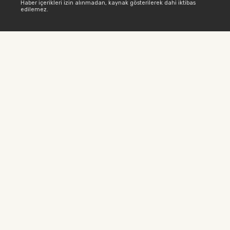
Haber içerikleri izin alınmadan, kaynak gösterilerek dahi iktibas
edilemez.