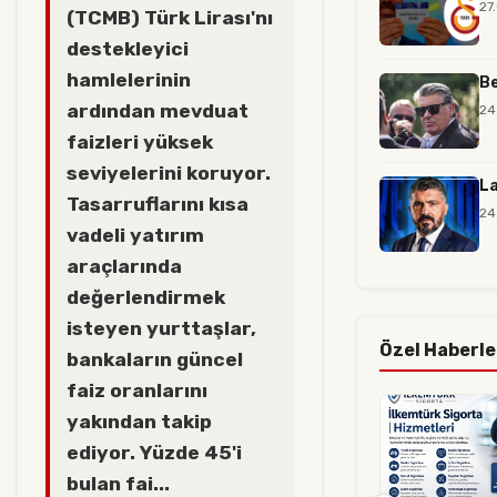
27
(TCMB) Türk Lirası'nı
destekleyici
hamlelerinin
Be
ardından mevduat
24
faizleri yüksek
seviyelerini koruyor.
La
Tasarruflarını kısa
24
vadeli yatırım
araçlarında
değerlendirmek
isteyen yurttaşlar,
Özel Haberle
bankaların güncel
faiz oranlarını
yakından takip
ediyor. Yüzde 45'i
bulan fai...