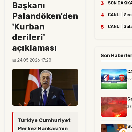
Başkanı
3
SON DAKİKA 
Palandöken'den
4
CANLI | Ze
'Kurban
5
CANLI | Gal
derileri'
açıklaması
Son Haberle
📅 24.05.2026 17:28
CA
29
Ga
29
Türkiye Cumhuriyet
SO
Merkez Bankası'nın