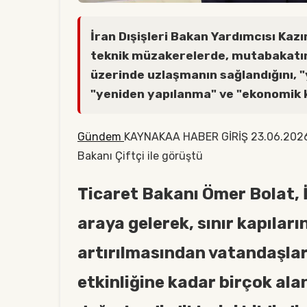
İran Dışişleri Bakan Yardımcısı Kaz
teknik müzakerelerde, mutabakatı
üzerinde uzlaşmanın sağlandığını, "y
"yeniden yapılanma" ve "ekonomik k
Gündem
KAYNAKAA HABER GİRİŞ 23.06.2026 12
Bakanı Çiftçi ile görüştü
Ticaret Bakanı Ömer Bolat, İ
araya gelerek, sınır kapıları
artırılmasından vatandaşla
etkinliğine kadar birçok ala