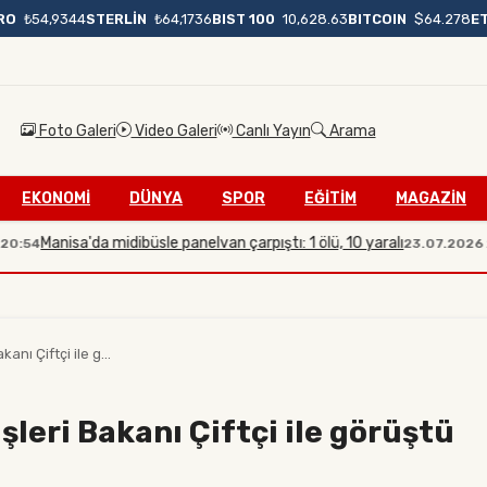
BIST 100
10,628.63
BITCOIN
$64.278
E
RO
₺54,9344
STERLİN
₺64,1736
Foto Galeri
Video Galeri
Canlı Yayın
Arama
EKONOMİ
DÜNYA
SPOR
EĞİTİM
MAGAZİN
nisa'da midibüsle panelvan çarpıştı: 1 ölü, 10 yaralı
İl
23.07.2026 20:08
anı Çiftçi ile g...
işleri Bakanı Çiftçi ile görüştü