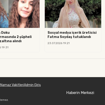
n Doku
Sosyal medya içerik üreticisi
rmasında 2 şüpheli
Fatma Soydaş tutuklandı
altına alındı
23.07.2026 19:21
6 19:31
u
Namaz Vakitleri
Admin Giriş
Haberin Merkezi
ilemez.