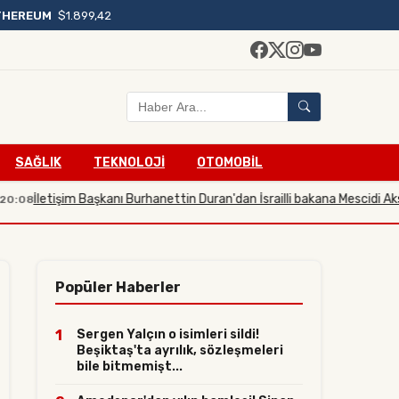
THEREUM
$1.899,42
SAĞLIK
TEKNOLOJİ
OTOMOBİL
etişim Başkanı Burhanettin Duran'dan İsrailli bakana Mescidi Aksa tepki
Popüler Haberler
1
Sergen Yalçın o isimleri sildi!
Beşiktaş'ta ayrılık, sözleşmeleri
bile bitmemişt...