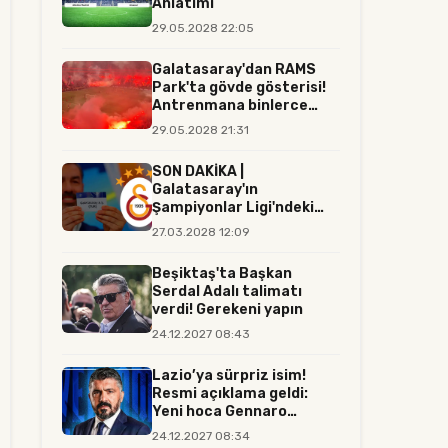
Anlatımı
29.05.2028 22:05
Galatasaray'dan RAMS
Park'ta gövde gösterisi!
Antrenmana binlerce
tara...
29.05.2028 21:31
SON DAKİKA |
Galatasaray'ın
Şampiyonlar Ligi'ndeki
rakibi resmen belli...
27.03.2028 12:09
Beşiktaş'ta Başkan
Serdal Adalı talimatı
verdi! Gerekeni yapın
24.12.2027 08:43
Lazio’ya sürpriz isim!
Resmi açıklama geldi:
Yeni hoca Gennaro
Gattuso...
24.12.2027 08:34