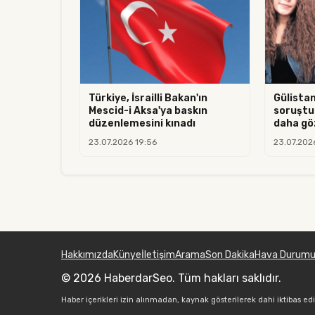
Türkiye, İsrailli Bakan'ın
Gülista
Mescid-i Aksa'ya baskın
soruştu
düzenlemesini kınadı
daha göz
23.07.2026 19:56
23.07.202
Hakkımızda
Künye
İletişim
Arama
Son Dakika
Hava Durum
© 2026 HaberdarSeo. Tüm hakları saklıdır.
Haber içerikleri izin alınmadan, kaynak gösterilerek dahi iktibas ed