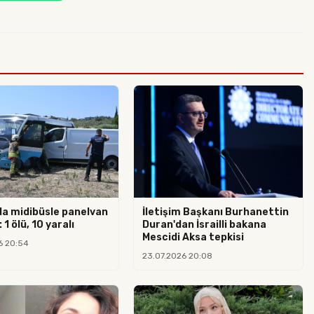
da midibüsle panelvan
İletişim Başkanı Burhanettin
 1 ölü, 10 yaralı
Duran'dan İsrailli bakana
Mescidi Aksa tepkisi
6 20:54
23.07.2026 20:08