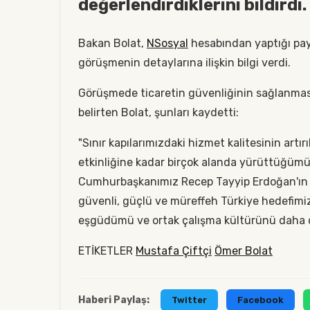
değerlendirdiklerini bildirdi.
Bakan Bolat,
NSosyal
hesabından yaptığı payl
görüşmenin detaylarına ilişkin bilgi verdi.
Görüşmede ticaretin güvenliğinin sağlanması v
belirten Bolat, şunları kaydetti:
"Sınır kapılarımızdaki hizmet kalitesinin ar
etkinliğine kadar birçok alanda yürüttüğümü
Cumhurbaşkanımız Recep Tayyip Erdoğan'ın li
güvenli, güçlü ve müreffeh Türkiye hedefimize
eşgüdümü ve ortak çalışma kültürünü daha 
ETİKETLER
Mustafa Çiftçi
Ömer Bolat
Haberi Paylaş:
Twitter
Facebook