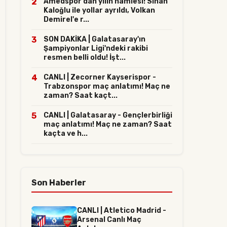
2
Amedspor'dan yılın hamlesi! Sinan
Kaloğlu ile yollar ayrıldı, Volkan
Demirel'e r...
3
SON DAKİKA | Galatasaray'ın
Şampiyonlar Ligi'ndeki rakibi
resmen belli oldu! İşt...
4
CANLI | Zecorner Kayserispor -
Trabzonspor maç anlatımı! Maç ne
zaman? Saat kaçt...
5
CANLI | Galatasaray - Gençlerbirliği
maç anlatımı! Maç ne zaman? Saat
kaçta ve h...
Son Haberler
CANLI | Atletico Madrid -
Arsenal Canlı Maç