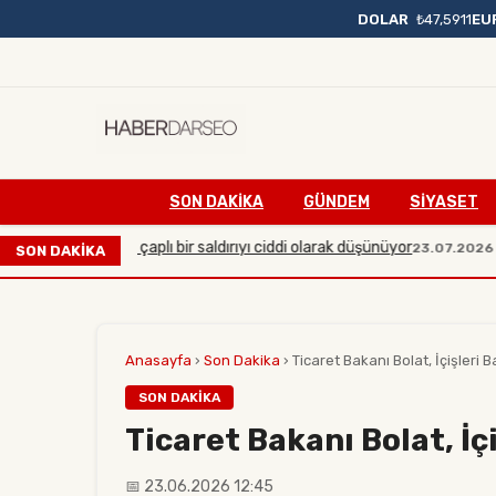
DOLAR
₺47,5911
EU
SON DAKIKA
GÜNDEM
SİYASET
karşı büyük çaplı bir saldırıyı ciddi olarak düşünüyor
Ma
23.07.2026 20:54
SON DAKİKA
Anasayfa
›
Son Dakika
›
Ticaret Bakanı Bolat, İçişleri Bak
SON DAKIKA
Ticaret Bakanı Bolat, İç
📅 23.06.2026 12:45