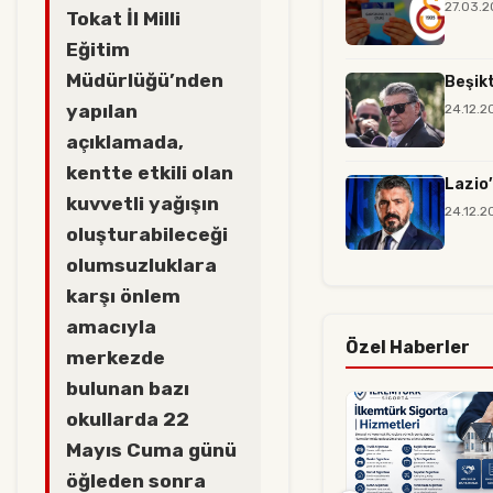
27.03.2
Tokat İl Milli
Eğitim
Müdürlüğü’nden
Beşikt
yapılan
24.12.2
açıklamada,
kentte etkili olan
Lazio’
kuvvetli yağışın
24.12.2
oluşturabileceği
olumsuzluklara
karşı önlem
amacıyla
Özel Haberler
merkezde
bulunan bazı
okullarda 22
Mayıs Cuma günü
öğleden sonra