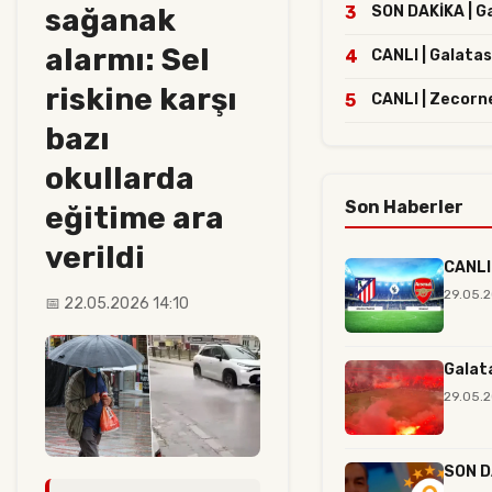
sağanak
3
SON DAKİKA | Ga
alarmı: Sel
4
CANLI | Galatas
riskine karşı
5
CANLI | Zecorn
bazı
okullarda
Son Haberler
eğitime ara
verildi
CANLI 
29.05.
📅 22.05.2026 14:10
Galat
29.05.2
SON DA