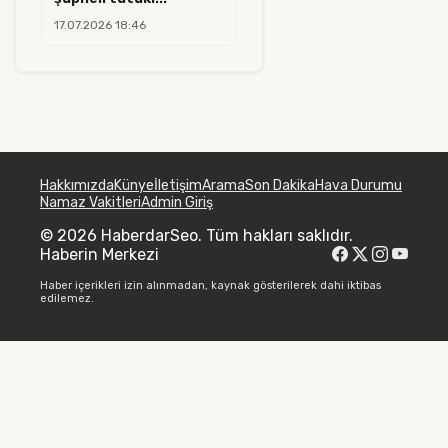
17.07.2026 18:46
Hakkımızda
Künye
İletişim
Arama
Son Dakika
Hava Durumu
Namaz Vakitleri
Admin Giriş
© 2026 HaberdarSeo. Tüm hakları saklıdır.
Haberin Merkezi
Haber içerikleri izin alınmadan, kaynak gösterilerek dahi iktibas
edilemez.