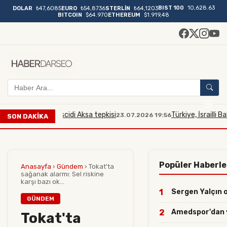
BIST 100
10,628.63
DOLAR
₺47,6085
EURO
₺54,8736
STERLİN
₺64,1203
BITCOIN
$64.970
ETHEREUM
$1.919,48
bakana Mescidi Aksa tepkisi
Türkiye, İsrailli Bakan'ın M
23.07.2026 19:56
SON DAKİKA
Popüler Haberle
Anasayfa
›
Gündem
›
Tokat'ta
sağanak alarmı: Sel riskine
karşı bazı ok...
1
Sergen Yalçın o 
GÜNDEM
2
Amedspor'dan yıl
Tokat'ta