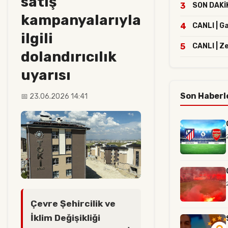
satış
3
SON DAKİKA
kampanyalarıyla
4
CANLI | G
ilgili
5
CANLI | Z
dolandırıcılık
uyarısı
Son Haberl
📅 23.06.2026 14:41
Çevre Şehircilik ve
İklim Değişikliği