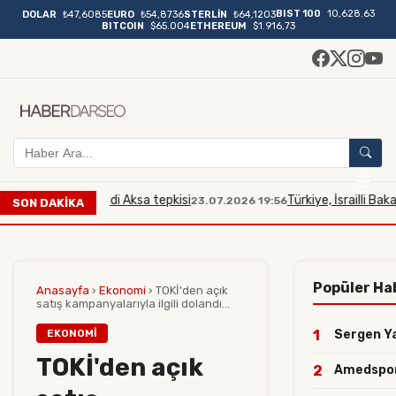
BIST 100
10,628.63
DOLAR
₺47,6085
EURO
₺54,8736
STERLİN
₺64,1203
BITCOIN
$65.004
ETHEREUM
$1.916,73
akana Mescidi Aksa tepkisi
Türkiye, İsrailli Bakan'ın M
23.07.2026 19:56
SON DAKİKA
Popüler Ha
Anasayfa
›
Ekonomi
›
TOKİ'den açık
satış kampanyalarıyla ilgili dolandı...
EKONOMI
1
Sergen Yal
TOKİ'den açık
2
Amedspor'd