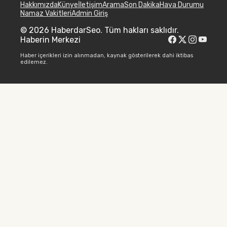
Hakkımızda
Künye
İletişim
Arama
Son Dakika
Hava Durumu
Namaz Vakitleri
Admin Giriş
© 2026 HaberdarSeo. Tüm hakları saklıdır.
Haberin Merkezi
Haber içerikleri izin alınmadan, kaynak gösterilerek dahi iktibas
edilemez.