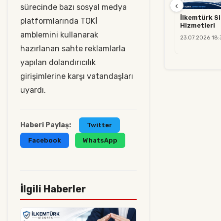
‹
sürecinde bazı sosyal medya
İlkemtürk Si
platformlarında TOKİ
Hizmetleri
amblemini kullanarak
23.07.2026 18:
hazırlanan sahte reklamlarla
yapılan dolandırıcılık
girişimlerine karşı vatandaşları
uyardı.
Haberi Paylaş:
Twitter
Facebook
WhatsApp
İlgili Haberler