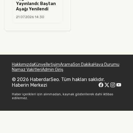
Yayınlandı: Baştan
Aşağı Yenilendi
21.07.2026 14:30
Hakkımızda
Künye
İletişim
Arama
Son Dakika
Hava Durumu
Namaz Vakitleri
Admin Giriş
© 2026 HaberdarSeo. Tüm hakları saklıdır.
Haberin Merkezi
Haber içerikleri izin alınmadan, kaynak gösterilerek dahi iktibas
edilemez.