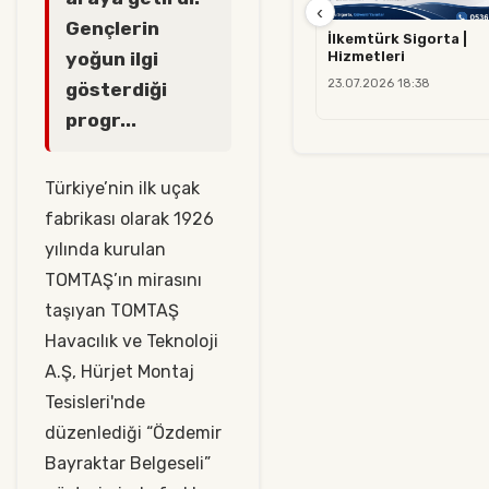
‹
Gençlerin
İlkemtürk Sigorta |
Hizmetleri
yoğun ilgi
23.07.2026 18:38
gösterdiği
progr...
Türkiye’nin ilk uçak
fabrikası olarak 1926
yılında kurulan
TOMTAŞ’ın mirasını
taşıyan TOMTAŞ
Havacılık ve Teknoloji
A.Ş, Hürjet Montaj
Tesisleri'nde
düzenlediği “Özdemir
Bayraktar Belgeseli”