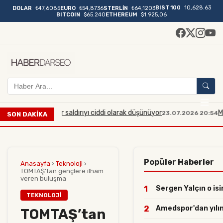
BIST 100
10,628.63
DOLAR
₺47,6085
EURO
₺54,8736
STERLİN
₺64,1203
BITCOIN
$65.240
ETHEREUM
$1.925,06
ük çaplı bir saldırıyı ciddi olarak düşünüyor
Manisa'da m
23.07.2026 20:54
SON DAKİKA
Popüler Haberler
Anasayfa
›
Teknoloji
›
TOMTAŞ’tan gençlere ilham
veren buluşma
1
Sergen Yalçın o isi
TEKNOLOJI
2
Amedspor'dan yılın 
TOMTAŞ’tan