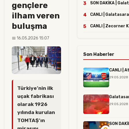
gençlere
3
SON DAKİKA | Galata
ilham veren
4
CANLI | Galatasara
buluşma
5
CANLI | Zecorner 
📅 16.05.2026 15:07
Son Haberler
CANLI | A
29.05.2028
Türkiye’nin ilk
uçak fabrikası
Galatasar
olarak 1926
29.05.2028 
yılında kurulan
TOMTAŞ’ın
SON DAKİK
mirasını