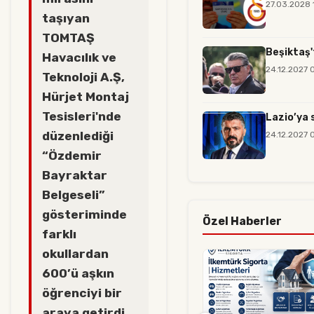
27.03.2028 
taşıyan
TOMTAŞ
Beşiktaş'
Havacılık ve
24.12.2027 
Teknoloji A.Ş,
Hürjet Montaj
Tesisleri'nde
Lazio’ya 
düzenlediği
24.12.2027 
“Özdemir
Bayraktar
Belgeseli”
gösteriminde
Özel Haberler
farklı
okullardan
600’ü aşkın
öğrenciyi bir
araya getirdi.