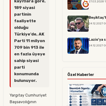
kayıtlara göre,
27.03.2028 
189 siyasi
partinin
Beşiktaş't
faaliyette
24.12.2027 
olduğu
Türkiye'de, AK
Lazio’ya s
Parti 11 milyon
24.12.2027 
709 bin 913 ile
en fazla üyeye
sahip siyasi
parti
konumunda
Özel Haberler
bulunuyor.
Yargıtay Cumhuriyet
Başsavcılığının