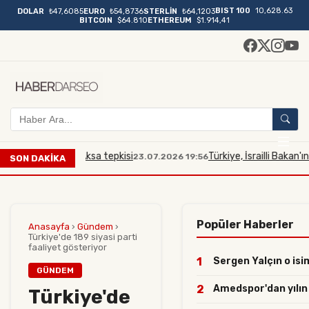
BIST 100
10,628.63
DOLAR
₺47,6085
EURO
₺54,8736
STERLİN
₺64,1203
BITCOIN
$64.810
ETHEREUM
$1.914,41
na Mescidi Aksa tepkisi
Türkiye, İsrailli Bakan'ın Mesci
23.07.2026 19:56
SON DAKİKA
Popüler Haberler
Anasayfa
›
Gündem
›
Türkiye'de 189 siyasi parti
faaliyet gösteriyor
1
Sergen Yalçın o isim
GÜNDEM
2
Amedspor'dan yılın h
Türkiye'de