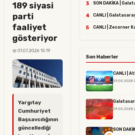
189 siyasi
3
SON DAKİKA | Galatas
parti
4
CANLI | Galatasaray
faaliyet
5
CANLI | Zecorner K
gösteriyor
📅 01.07.2026 15:19
Son Haberler
CANLI | At
29.05.2028 
Galatasar
Yargıtay
29.05.2028 2
Cumhuriyet
Başsavcılığının
güncellediği
SON DAKİKA