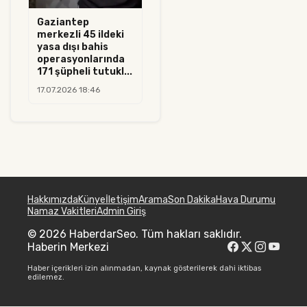
Gaziantep
merkezli 45 ildeki
yasa dışı bahis
operasyonlarında
171 şüpheli tutukl...
17.07.2026 18:46
Hakkımızda
Künye
İletişim
Arama
Son Dakika
Hava Durumu
Namaz Vakitleri
Admin Giriş
© 2026 HaberdarSeo. Tüm hakları saklıdır.
Haberin Merkezi
Haber içerikleri izin alınmadan, kaynak gösterilerek dahi iktibas
edilemez.