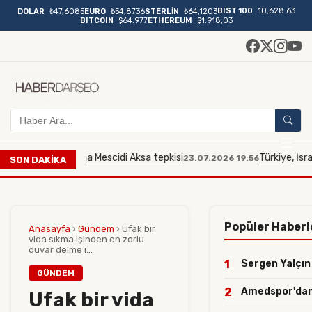
BIST 100
10,628.63
DOLAR
₺47,6085
EURO
₺54,8736
STERLİN
₺64,1203
BITCOIN
$64.977
ETHEREUM
$1.918,03
illi bakana Mescidi Aksa tepkisi
Türkiye, İsrailli Bakan
23.07.2026 19:56
SON DAKİKA
Popüler Haberl
Anasayfa
›
Gündem
›
Ufak bir
vida sıkma işinden en zorlu
duvar delme i...
1
Sergen Yalçın o
GÜNDEM
2
Amedspor'dan yı
Ufak bir vida