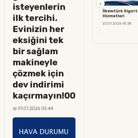
‹
isteyenlerin
İlkemtürk Sigorta
ilk tercihi.
Hizmetleri
23.07.2026 18:38
Evinizin her
eksiğini tek
bir sağlam
makineyle
çözmek için
dev indirimi
kaçırmayın!00
📅 01.07.2026 05:44