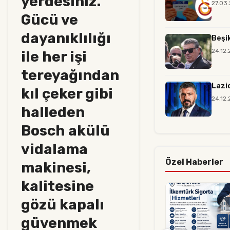
yerdesiniz.
27.03
Gücü ve
dayanıklılığı
Beşi
24.12
ile her işi
tereyağından
Lazi
kıl çeker gibi
24.12
halleden
Bosch akülü
vidalama
Özel Haberler
makinesi,
kalitesine
gözü kapalı
güvenmek