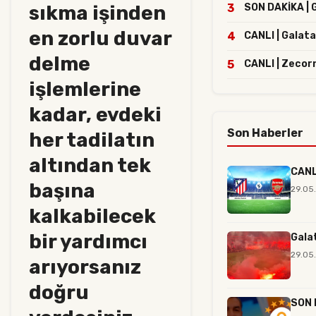
sıkma işinden
3
SON DAKİKA | G
en zorlu duvar
4
CANLI | Galata
delme
5
CANLI | Zecor
işlemlerine
kadar, evdeki
Son Haberler
her tadilatın
altından tek
CANLI
başına
29.05
kalkabilecek
bir yardımcı
Gala
29.05
arıyorsanız
doğru
SON D