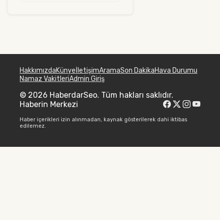
Hakkımızda
Künye
İletişim
Arama
Son Dakika
Hava Durumu
Namaz Vakitleri
Admin Giriş
© 2026 HaberdarSeo. Tüm hakları saklıdır.
Haberin Merkezi
Haber içerikleri izin alınmadan, kaynak gösterilerek dahi iktibas
edilemez.