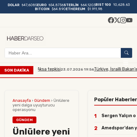
BIST 100
10,628.63
DOLAR
₺47,6085
EURO
₺54,8736
STERLİN
₺64,1203
BITCOIN
$64.890
ETHEREUM
$1.911,98
kana Mescidi Aksa tepkisi
Türkiye, İsrailli Bakan'ın Mes
23.07.2026 19:56
SON DAKİKA
Popüler Haberle
Anasayfa
›
Gündem
›
Ünlülere
yeni dalga uyuşturucu
operasyonu
1
Sergen Yalçın o i
GÜNDEM
2
Amedspor'dan yılı
Ünlülere yeni