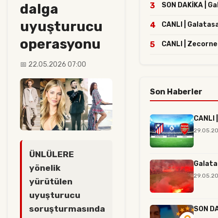
dalga
3
SON DAKİKA | Gal
uyuşturucu
4
CANLI | Galatasa
operasyonu
5
CANLI | Zecorne
📅 22.05.2026 07:00
Son Haberler
CANLI |
29.05.2
ÜNLÜLERE
Galata
yönelik
29.05.20
yürütülen
uyuşturucu
soruşturmasında
SON DAK