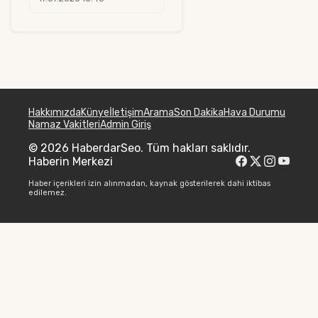
Hakkımızda
Künye
İletişim
Arama
Son Dakika
Hava Durumu
Namaz Vakitleri
Admin Giriş
© 2026 HaberdarSeo. Tüm hakları saklıdır.
Haberin Merkezi
Haber içerikleri izin alınmadan, kaynak gösterilerek dahi iktibas
edilemez.