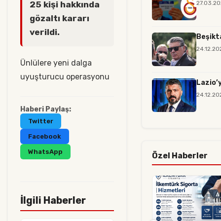
27.03.20
25 kişi hakkında
gözaltı kararı
verildi.
Beşikt
24.12.20
Ünlülere yeni dalga
uyuşturucu operasyonu
Lazio’
24.12.20
Haberi Paylaş:
Twitter
Facebook
WhatsApp
Özel Haberler
İlgili Haberler