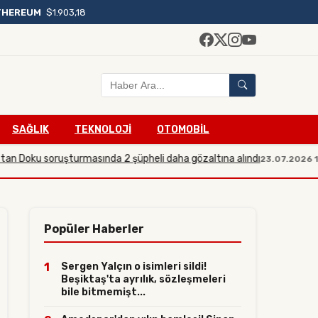
THEREUM
$1.903,18
SAĞLIK
TEKNOLOJİ
OTOMOBİL
u soruşturmasında 2 şüpheli daha gözaltına alındı
Sos
23.07.2026 19:21
Popüler Haberler
1
Sergen Yalçın o isimleri sildi!
Beşiktaş'ta ayrılık, sözleşmeleri
bile bitmemişt...