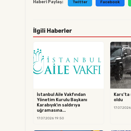
Haberi Paylaş:
Twitter
Facebook
İlgili Haberler
İstanbul Aile Vakfından
Kars’ta 
Yönetim Kurulu Başkanı
oldu
Karabıyık'ın saldırıya
17.07.2026
uğramasına...
17.07.2026 19:50