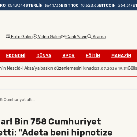
BIST 100
10,628.63
BITCOIN
$64.317
E
URO
₺54,9344
STERLİN
₺64,1736
Foto Galeri
Video Galeri
Canlı Yayın
Arama
EKONOMİ
DÜNYA
SPOR
EĞİTİM
MAGAZİN
escid-i Aksa'ya baskın düzenlemesini kınadı
Gülistan Dok
23.07.2026 19:31
8 Cumhuriyet altı...
lar! Bin 758 Cumhuriyet
 etti: "Adeta beni hipnotize