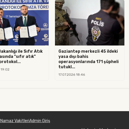
Bakanlığı ile Sıfır Atık
Gaziantep merkezli 45 ildeki
asında "sıfır atık"
yasa dışı bahis
 protokol...
operasyonlarında 171 şüpheli
tutukl...
 19:02
17.07.2026 18:46
u
Namaz Vakitleri
Admin Giriş