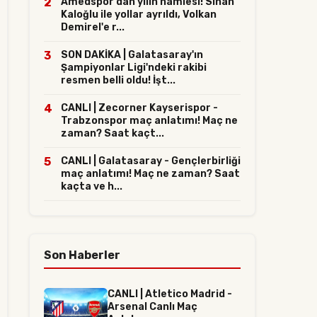
2
Amedspor'dan yılın hamlesi! Sinan
Kaloğlu ile yollar ayrıldı, Volkan
Demirel'e r...
3
SON DAKİKA | Galatasaray'ın
Şampiyonlar Ligi'ndeki rakibi
resmen belli oldu! İşt...
4
CANLI | Zecorner Kayserispor -
Trabzonspor maç anlatımı! Maç ne
zaman? Saat kaçt...
5
CANLI | Galatasaray - Gençlerbirliği
maç anlatımı! Maç ne zaman? Saat
kaçta ve h...
Son Haberler
CANLI | Atletico Madrid -
Arsenal Canlı Maç