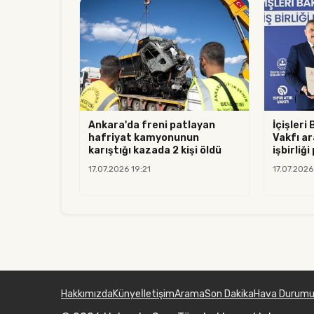
Ankara'da freni patlayan
İçişleri 
hafriyat kamyonunun
Vakfı ar
karıştığı kazada 2 kişi öldü
işbirliği
17.07.2026 19:21
17.07.2026
Hakkımızda
Künye
İletişim
Arama
Son Dakika
Hava Durum