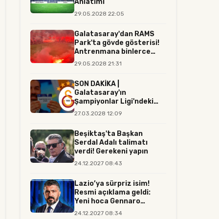
Anlatımı
29.05.2028 22:05
Galatasaray'dan RAMS
Park'ta gövde gösterisi!
Antrenmana binlerce
tara...
29.05.2028 21:31
SON DAKİKA |
Galatasaray'ın
Şampiyonlar Ligi'ndeki
rakibi resmen belli...
27.03.2028 12:09
Beşiktaş'ta Başkan
Serdal Adalı talimatı
verdi! Gerekeni yapın
24.12.2027 08:43
Lazio’ya sürpriz isim!
Resmi açıklama geldi:
Yeni hoca Gennaro
Gattuso...
24.12.2027 08:34