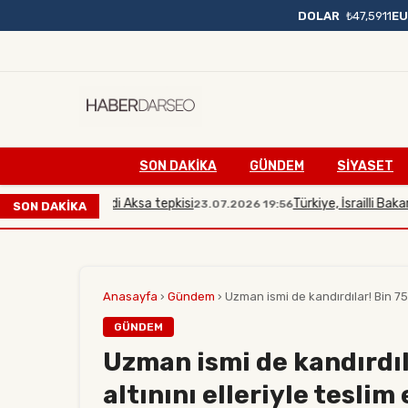
DOLAR
₺47,5911
E
SON DAKIKA
GÜNDEM
SİYASET
bakana Mescidi Aksa tepkisi
Türkiye, İsrailli Bakan'ın M
23.07.2026 19:56
SON DAKİKA
Anasayfa
›
Gündem
›
Uzman ismi de kandırdılar! Bin 75
GÜNDEM
Uzman ismi de kandırdı
altınını elleriyle teslim