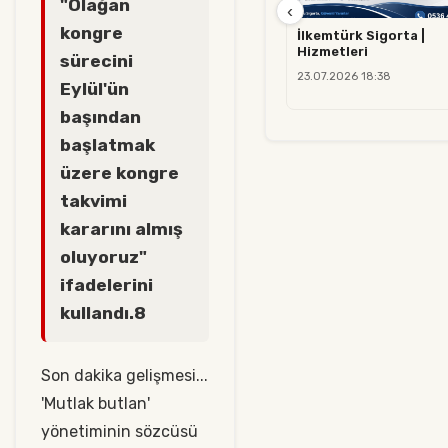
"Olağan
‹
kongre
İlkemtürk Sigorta |
Hizmetleri
sürecini
23.07.2026 18:38
Eylül'ün
başından
başlatmak
üzere kongre
takvimi
kararını almış
oluyoruz"
ifadelerini
kullandı.8
Son dakika gelişmesi...
'Mutlak butlan'
yönetiminin sözcüsü