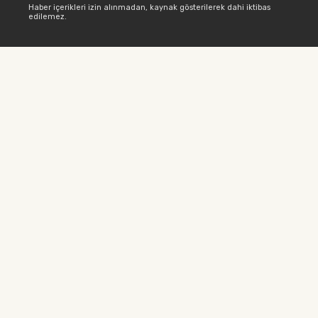
Haber içerikleri izin alınmadan, kaynak gösterilerek dahi iktibas
edilemez.