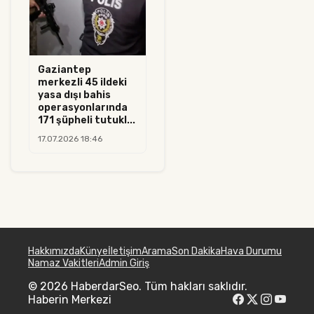
Gaziantep
merkezli 45 ildeki
yasa dışı bahis
operasyonlarında
171 şüpheli tutukl...
17.07.2026 18:46
Hakkımızda
Künye
İletişim
Arama
Son Dakika
Hava Durumu
Namaz Vakitleri
Admin Giriş
© 2026 HaberdarSeo. Tüm hakları saklıdır.
Haberin Merkezi