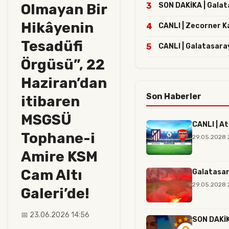
Olmayan Bir
3
SON DAKİKA | Galata
Hikâyenin
4
CANLI | Zecorner K
Tesadüfi
5
CANLI | Galatasaray
Örgüsü”, 22
Haziran’dan
Son Haberler
itibaren
MSGSÜ
CANLI | At
Tophane-i
29.05.2028 
Amire KSM
Cam Altı
Galatasar
29.05.2028 
Galeri’de!
📅 23.06.2026 14:56
SON DAKİKA