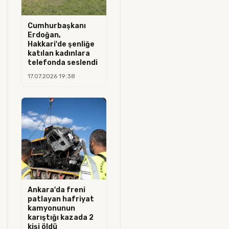
Cumhurbaşkanı
Erdoğan,
Hakkari'de şenliğe
katılan kadınlara
telefonda seslendi
17.07.2026 19:38
Ankara'da freni
patlayan hafriyat
kamyonunun
karıştığı kazada 2
kişi öldü