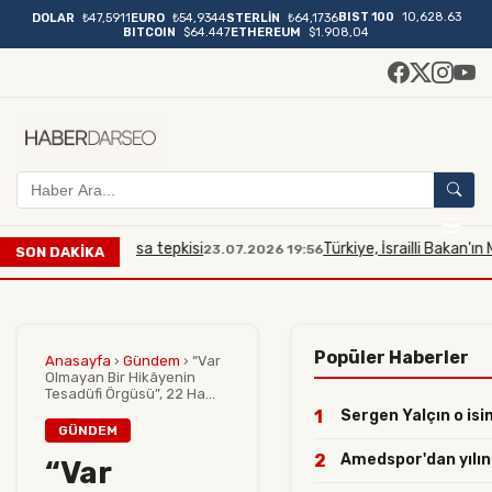
BIST 100
10,628.63
DOLAR
₺47,5911
EURO
₺54,9344
STERLİN
₺64,1736
BITCOIN
$64.447
ETHEREUM
$1.908,04
 Mescidi Aksa tepkisi
Türkiye, İsrailli Bakan'ın Mescid-
23.07.2026 19:56
SON DAKİKA
Popüler Haberler
Anasayfa
›
Gündem
›
“Var
Olmayan Bir Hikâyenin
Tesadüfi Örgüsü”, 22 Ha...
1
Sergen Yalçın o isim
GÜNDEM
2
Amedspor'dan yılın h
“Var