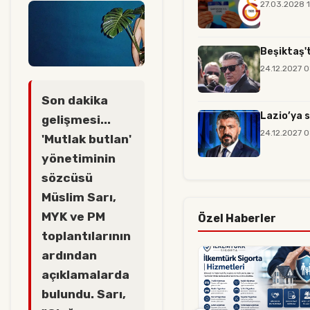
27.03.2028 
Beşiktaş'
24.12.2027 
Son dakika
Lazio’ya 
gelişmesi...
24.12.2027 
'Mutlak butlan'
yönetiminin
sözcüsü
Müslim Sarı,
MYK ve PM
Özel Haberler
toplantılarının
ardından
açıklamalarda
bulundu. Sarı,