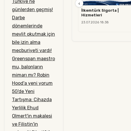
Türkiye ne
‹
günlerden geçmiş!
İlkemtürk Sigorta |
Hizmetleri
Darbe
23.07.2026 18:38
dönemlerinde
mevlit okutmak için
bile izin alma
mecburiyeti vardı!
Greenspan maestro
mu, balonların
mimarı mı?
Robin
Hood'a yeni yorum
5G'de Yeni
Tartışma: Cihazda
Yerlilik
Ehud
Olmert'in makalesi
ve Filistin'in