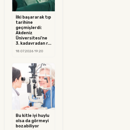
İlki başararak tıp
tarihine
geçmişlerdi:
Akdeniz
Üniversitesi'ne
3. kadavradan r...
18.07.2026 19:20
Bu kitle iyi huylu
olsa da görmeyi
bozabiliyor