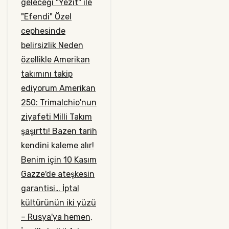
geleceği
"Yezit" ile
"Efendi"
Özel
cephesinde
belirsizlik
Neden
özellikle Amerikan
takımını takip
ediyorum
Amerikan
250: Trimalchio'nun
ziyafeti
Milli Takım
şaşırttı!
Bazen tarih
kendini kaleme alır!
Benim için 10 Kasım
Gazze'de ateşkesin
garantisi…
İptal
kültürünün iki yüzü
– Rusya'ya hemen,