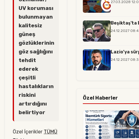
27.03.2028 12:
UV koruması
bulunmayan
Beşiktaş'ta 
kalitesiz
24.12.2027 08:
güneş
gözlüklerinin
göz sağlığını
Lazio’ya sür
tehdit
24.12.2027 08:
ederek
çeşitli
hastalıkların
riskini
Özel Haberler
artırdığını
belirtiyor
Özel İçerikler
TÜMÜ