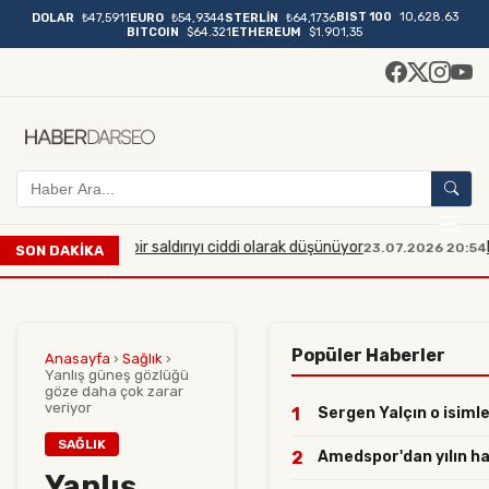
BIST 100
10,628.63
DOLAR
₺47,5911
EURO
₺54,9344
STERLİN
₺64,1736
BITCOIN
$64.321
ETHEREUM
$1.901,35
yük çaplı bir saldırıyı ciddi olarak düşünüyor
Manisa'da 
23.07.2026 20:54
SON DAKİKA
Popüler Haberler
Anasayfa
›
Sağlık
›
Yanlış güneş gözlüğü
göze daha çok zarar
veriyor
1
Sergen Yalçın o isimler
SAĞLIK
2
Amedspor'dan yılın haml
Yanlış