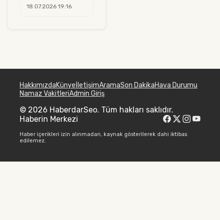
18.07.2026 19:16
Hakkımızda
Künye
İletişim
Arama
Son Dakika
Hava Durumu
Namaz Vakitleri
Admin Giriş
© 2026 HaberdarSeo. Tüm hakları saklıdır.
Haberin Merkezi
Haber içerikleri izin alınmadan, kaynak gösterilerek dahi iktibas
edilemez.