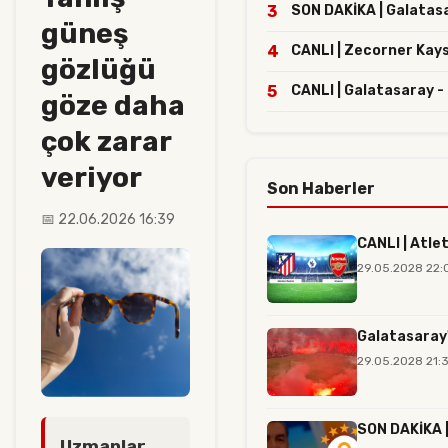
3
SON DAKİKA | Galatasar
güneş
4
CANLI | Zecorner Kay
gözlüğü
5
CANLI | Galatasaray -
göze daha
çok zarar
veriyor
Son Haberler
📅 22.06.2026 16:39
CANLI | Atle
29.05.2028 22:
Galatasaray'
29.05.2028 21:3
SON DAKİKA |
Uzmanlar,