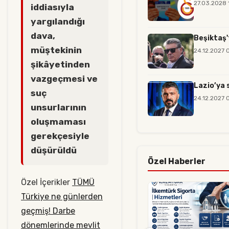
27.03.2028 
iddiasıyla
yargılandığı
dava,
Beşiktaş'
müştekinin
24.12.2027 
şikâyetinden
vazgeçmesi ve
Lazio’ya 
suç
24.12.2027 
unsurlarının
oluşmaması
gerekçesiyle
düşürüldü
Özel Haberler
Özel İçerikler
TÜMÜ
Türkiye ne günlerden
geçmiş! Darbe
dönemlerinde mevlit