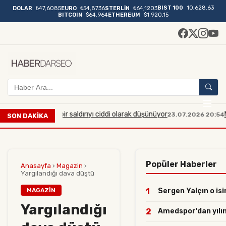
BIST 100
10,628.63
DOLAR
₺47,6085
EURO
₺54,8736
STERLİN
₺64,1203
BITCOIN
$64.964
ETHEREUM
$1.920,15
yük çaplı bir saldırıyı ciddi olarak düşünüyor
Manisa'da 
23.07.2026 20:54
SON DAKİKA
Popüler Haberler
Anasayfa
›
Magazin
›
Yargılandığı dava düştü
MAGAZIN
1
Sergen Yalçın o isi
Yargılandığı
2
Amedspor'dan yılın 