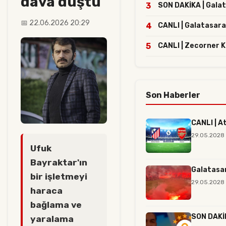
dava düştü
3
SON DAKİKA | Galata
📅 22.06.2026 20:29
4
CANLI | Galatasara
5
CANLI | Zecorner 
Son Haberler
CANLI | A
29.05.2028
Ufuk
Bayraktar'ın
Galatasar
bir işletmeyi
29.05.2028 
haraca
bağlama ve
SON DAKİK
yaralama