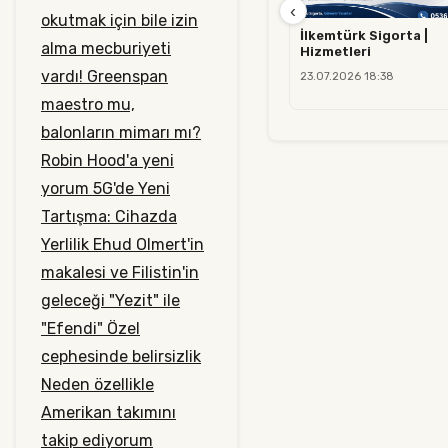
‹
okutmak için bile izin
İlkemtürk Sigorta |
alma mecburiyeti
Hizmetleri
vardı!
Greenspan
23.07.2026 18:38
maestro mu,
balonların mimarı mı?
Robin Hood'a yeni
yorum
5G'de Yeni
Tartışma: Cihazda
Yerlilik
Ehud Olmert'in
makalesi ve Filistin'in
geleceği
"Yezit" ile
"Efendi"
Özel
cephesinde belirsizlik
Neden özellikle
Amerikan takımını
takip ediyorum