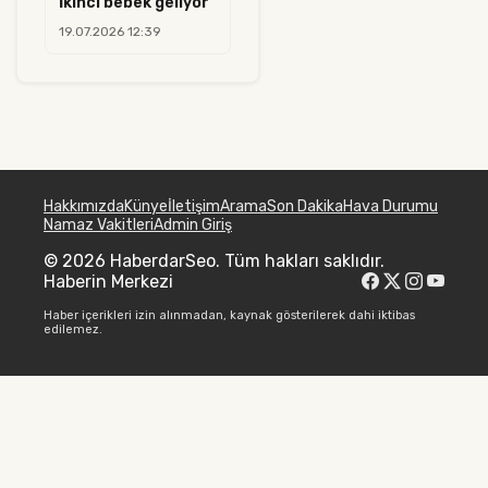
İkinci bebek geliyor
19.07.2026 12:39
Hakkımızda
Künye
İletişim
Arama
Son Dakika
Hava Durumu
Namaz Vakitleri
Admin Giriş
© 2026 HaberdarSeo. Tüm hakları saklıdır.
Haberin Merkezi
Haber içerikleri izin alınmadan, kaynak gösterilerek dahi iktibas
edilemez.