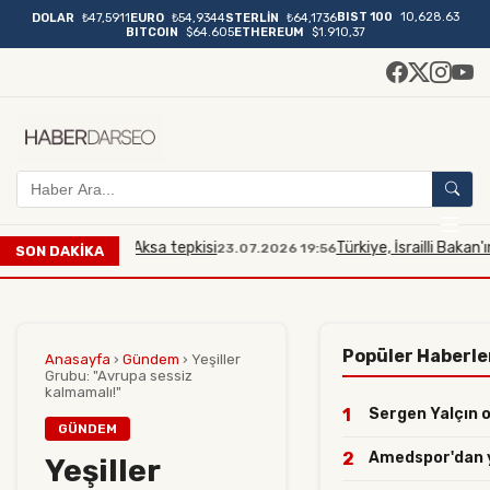
BIST 100
10,628.63
DOLAR
₺47,5911
EURO
₺54,9344
STERLİN
₺64,1736
BITCOIN
$64.605
ETHEREUM
$1.910,37
na Mescidi Aksa tepkisi
Türkiye, İsrailli Bakan'ın Mesci
23.07.2026 19:56
SON DAKİKA
Popüler Haberle
Anasayfa
›
Gündem
›
Yeşiller
Grubu: "Avrupa sessiz
kalmamalı!"
1
Sergen Yalçın o 
GÜNDEM
2
Amedspor'dan yıl
Yeşiller