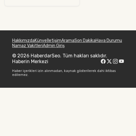
Hakkımızda
Künye
İletişim
Arama
Son Dakika
Hava Durumu
Namaz Vakitleri
Admin Giriş
© 2026 HaberdarSeo. Tüm hakları saklıdır.
Haberin Merkezi
Haber içerikleri izin alınmadan, kaynak gösterilerek dahi iktibas
edilemez.