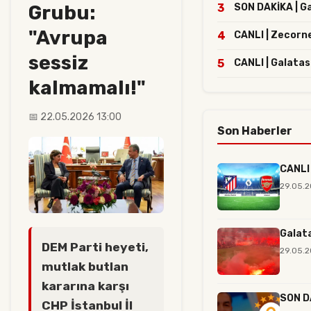
Grubu:
3
SON DAKİKA | Gal
"Avrupa
4
CANLI | Zecorn
sessiz
5
CANLI | Galatas
kalmamalı!"
📅 22.05.2026 13:00
Son Haberler
CANLI 
29.05.2
Galat
DEM Parti heyeti,
29.05.2
mutlak butlan
kararına karşı
SON DA
CHP İstanbul İl