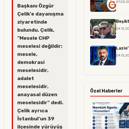
27.03.2
Başkanı Özgür
Çelik'e dayanışma
ziyaretinde
Beşikt
24.12.2
bulundu. Çelik,
"Mesele CHP
meselesi değildir;
Lazio’
mesele,
24.12.2
demokrasi
meselesidir,
adalet
meselesidir,
Özel Haberler
anayasal düzen
meselesidir" dedi.
Çelik ayrıca
İstanbul’un 39
ilçesinde yürüyüş